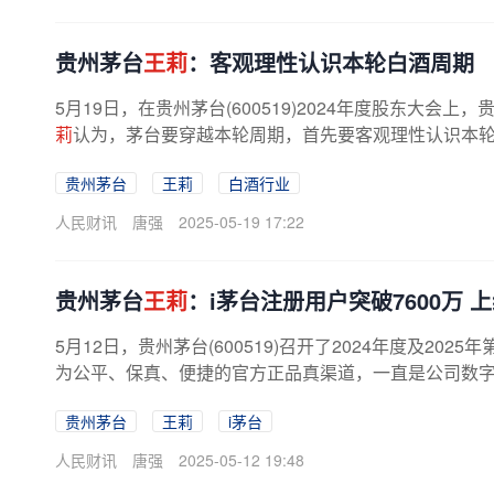
贵州茅台
王莉
：客观理性认识本轮白酒周期
5月19日，在贵州茅台(600519)2024年度股东大会
莉
认为，茅台要穿越本轮周期，首先要客观理性认识本
加”的核心特征：一是宏观经济...
贵州茅台
王莉
白酒行业
人民财讯
唐强
2025-05-19 17:22
贵州茅台
王莉
：i茅台注册用户突破7600万 
5月12日，贵州茅台(600519)召开了2024年度及2
为公平、保真、便捷的官方正品真渠道，一直是公司数字化营
贵州茅台
王莉
i茅台
人民财讯
唐强
2025-05-12 19:48