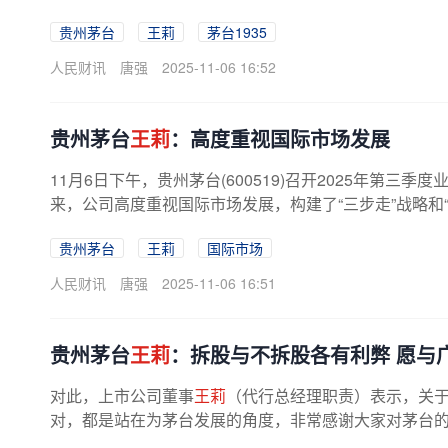
贵州茅台
王莉
茅台1935
人民财讯
唐强
2025-11-06 16:52
贵州茅台
王莉
：高度重视国际市场发展
11月6日下午，贵州茅台(600519)召开2025年第三
来，公司高度重视国际市场发展，构建了“三步走”战略和“
贵州茅台
王莉
国际市场
人民财讯
唐强
2025-11-06 16:51
贵州茅台
王莉
：拆股与不拆股各有利弊 愿与
对此，上市公司董事
王莉
（代行总经理职责）表示，关
对，都是站在为茅台发展的角度，非常感谢大家对茅台的关