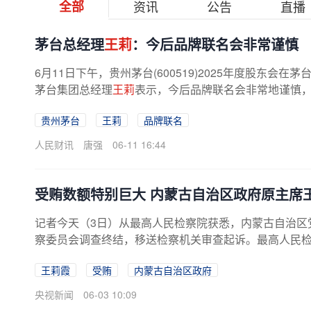
全部
资讯
公告
直播
茅台总经理
王莉
：今后品牌联名会非常谨慎
6月11日下午，贵州茅台(600519)2025年度股东会
茅台集团总经理
王莉
表示，今后品牌联名会非常地谨慎
贵州茅台
王莉
品牌联名
人民财讯
唐强
06-11 16:44
受贿数额特别巨大 内蒙古自治区政府原主席
记者今天（3日）从最高人民检察院获悉，内蒙古自治区
察委员会调查终结，移送检察机关审查起诉。最高人民检察
王莉霞
受贿
内蒙古自治区政府
央视新闻
06-03 10:09