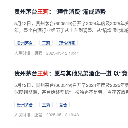
贵州茅台
王莉
：“理性消费”渐成趋势
5月12日，贵州茅台(600519)召开了2024年度及2
年，整个白酒行业经历了从上升到调整、从“熵增”到“熵减
贵州茅台
王莉
理性消费
人民财讯
唐强
2025-05-12 19:44
贵州茅台
王莉
：愿与其他兄弟酒企一道 以“竞
5月12日，贵州茅台(600519)召开了2024年度及2
深度调整期，茅台始终坚信“一枝独秀不是春，百花齐放春满
贵州茅台
王莉
竞合
人民财讯
唐强
2025-05-12 19:43