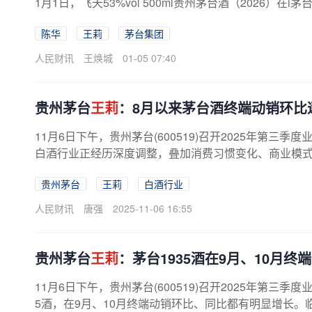
1月1日，飞天53%vol 500ml贵州茅台酒（2026）
陈华
王莉
茅台集团
人民财讯
王焕城
01-05 07:40
贵州茅台
王莉
：8月以来茅台酒终端动销环比
11月6日下午，贵州茅台(600519)召开2025年第三
白酒行业正经历深度调整，叠加消费习惯变化、商业模式不
贵州茅台
王莉
白酒行业
人民财讯
唐强
2025-11-06 16:55
贵州茅台
王莉
：茅台1935酒在9月、10月终
11月6日下午，贵州茅台(600519)召开2025年第三
5酒，在9月、10月终端动销环比、同比都有明显增长。