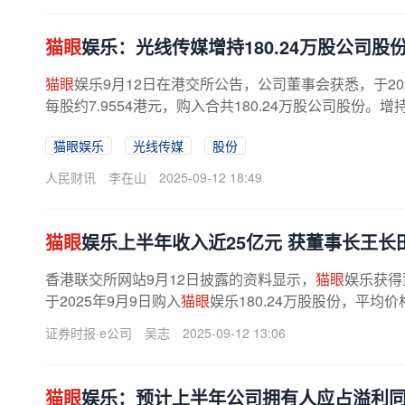
猫眼
娱乐：光线传媒增持180.24万股公司股
猫眼
娱乐9月12日在港交所公告，公司董事会获悉，于20
每股约7.9554港元，购入合共180.24万股公司股份。增
猫眼娱乐
光线传媒
股份
人民财讯
李在山
2025-09-12 18:49
猫眼
娱乐上半年收入近25亿元 获董事长王长
香港联交所网站9月12日披露的资料显示，
猫眼
娱乐获得
于2025年9月9日购入
猫眼
娱乐180.24万股股份，平均价
有的
猫眼
娱乐股份达到4.82亿股，约占...
证券时报·e公司
吴志
2025-09-12 13:06
猫眼
娱乐：预计上半年公司拥有人应占溢利同比降