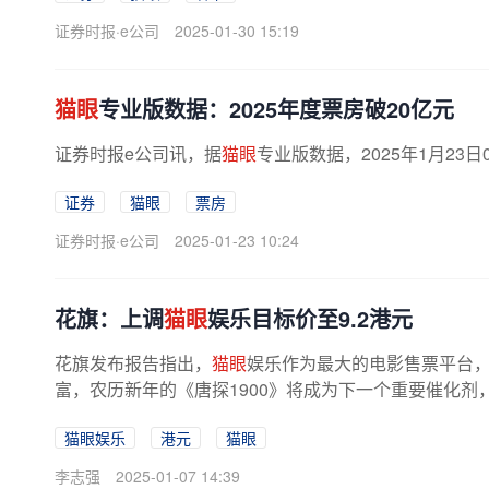
证券时报·e公司
2025-01-30 15:19
猫眼
专业版数据：2025年度票房破20亿元
证券时报e公司讯，据
猫眼
专业版数据，2025年1月23日
证券
猫眼
票房
证券时报·e公司
2025-01-23 10:24
花旗：上调
猫眼
娱乐目标价至9.2港元
花旗发布报告指出，
猫眼
娱乐作为最大的电影售票平台，
富，农历新年的《唐探1900》将成为下一个重要催化
猫眼娱乐
港元
猫眼
李志强
2025-01-07 14:39