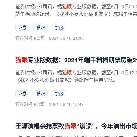
证券时报e公司讯，据
猫眼
专业版数据，截至6月10日21时
端午档场次纪录，《我才不要和你做朋友呢》成端午档
证券
猫眼
票房
证券时报·e公司
2024-06-10 21:38
猫眼
专业版数据：2024年端午档档期票房破
证券时报e公司讯，据
猫眼
专业版数据，截至6月10日12
《我才不要和你做朋友呢》领跑端午档票房榜。
证券
猫眼
票房
证券时报·e公司
2024-06-10 13:49
王源演唱会抢票致
猫眼
“崩溃”，今年演出市