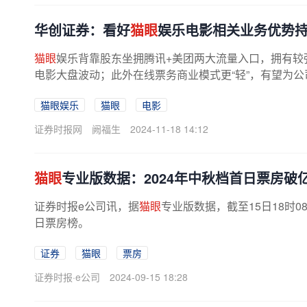
华创证券：看好
猫眼
娱乐电影相关业务优势
猫眼
娱乐背靠股东坐拥腾讯+美团两大流量入口，拥有较
电影大盘波动；此外在线票务商业模式更“轻”，有望为公司
猫眼娱乐
猫眼
电影
证券时报网
阙福生
2024-11-18 14:12
猫眼
专业版数据：2024年中秋档首日票房破
证券时报e公司讯，据
猫眼
专业版数据，截至15日18时
日票房榜。
证券
猫眼
票房
证券时报·e公司
2024-09-15 18:28