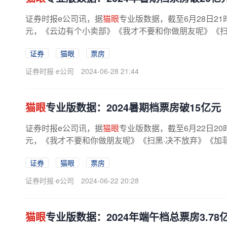
证券时报e公司讯，据
猫眼
专业版数据，截至6月28日21
元，《云边有个小卖部》《我才不要和你做朋友呢》《扫
证券
猫眼
票房
证券时报·e公司
2024-06-28 21:44
猫眼
专业版数据：2024暑期档票房破15亿元
证券时报e公司讯，据
猫眼
专业版数据，截至6月22日20
元，《我才不要和你做朋友呢》《扫黑·决不放弃》《加
证券
猫眼
票房
证券时报·e公司
2024-06-22 20:28
猫眼
专业版数据：2024年端午档总票房3.78