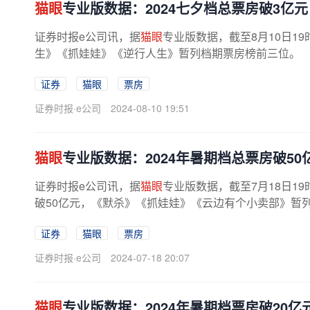
猫眼
专业版数据：2024七夕档总票房破3亿元
证券时报e公司讯，据
猫眼
专业版数据，截至8月10日19
生》《抓娃娃》《逆行人生》暂列档期票房榜前三位。
证券
猫眼
票房
证券时报·e公司
2024-08-10 19:51
猫眼
专业版数据：2024年暑期档总票房破50
证券时报e公司讯，据
猫眼
专业版数据，截至7月18日19时
破50亿元，《默杀》《抓娃娃》《云边有个小卖部》暂
证券
猫眼
票房
证券时报·e公司
2024-07-18 20:07
猫眼
专业版数据：2024年暑期档票房破20亿