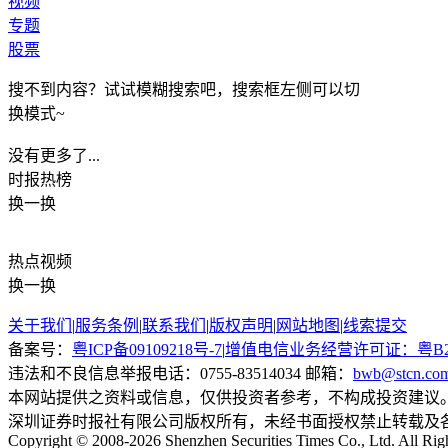
视频
专题
股票
搜不到内容？试试模糊搜索吧，搜索框左侧可以切
换模式~
没有更多了...
时报
热榜
换一换
热点
视频
换一换
关于我们
|
服务条例
|
联系我们
|
版权声明
|
网站地图
|
线索提交
备案号：
粤ICP备09109218号-7
|
增值电信业务经营许可证：粤B2-20
违法和不良信息举报电话：0755-83514034 邮箱：
bwb@stcn.co
本网站提供之资料或信息，仅供投资者参考，不构成投资建议
深圳证券时报社有限公司版权所有，未经书面授权禁止转载及
Copyright © 2008-2026 Shenzhen Securities Times Co., Ltd. All Rig