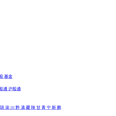
股
基金
股通
沪股通
琼
渝
川
黔
滇
藏
陕
甘
青
宁
新
鹏