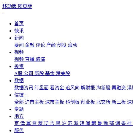
移动版
网页版
首页
快讯
新闻
要闻
金融
评论
产经
创投
滚动
视频
视频
直播
路演
投资
A股
公司
新股
基金
港美股
数据
数据资讯
盯盘面
看资金
追风向
解财报
淘新股
再融资
港
信披+
全部
沪市主板
深市主板
科创板
创业板
北交所
新三板
深
专题
地方
京
津
冀
晋
蒙
辽
吉
黑
沪
苏
浙
皖
闽
赣
鲁
豫
鄂
湘
粤
桂
服务