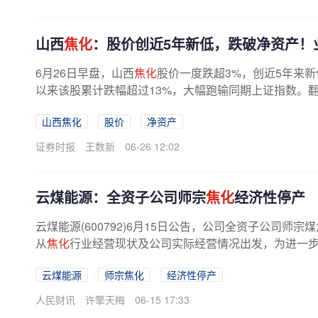
山西
焦化
：股价创近5年新低，跌破净资产！
6月26日早盘，山西
焦化
股价一度跌超3%，创近5年来新
以来该股累计跌幅超过13%，大幅跑输同期上证指数。
山西焦化
股价
净资产
证券时报
王数新
06-26 12:02
云煤能源：全资子公司师宗
焦化
经济性停产
云煤能源(600792)6月15日公告，公司全资子公司师
从
焦化
行业经营现状及公司实际经营情况出发，为进一
云煤能源
师宗焦化
经济性停产
人民财讯
许擎天梅
06-15 17:33