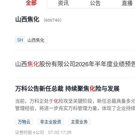
全部
资讯
公告
直播
山西焦化
（600740）
SH
山西焦化
山西
焦化
股份有限公司2026年半年度业绩预
万科公告新任总裁 持续聚焦
化
险与发展
当前，万科正处于
化
险攻坚关键阶段，新任总裁具备多
管理经验，将进一步充实万科管理力量，体现了企业持
来，面对多重艰巨挑战，万科在大...
万物云
非主业投资
主营业务
证券时报·e公司
07-02 17:28