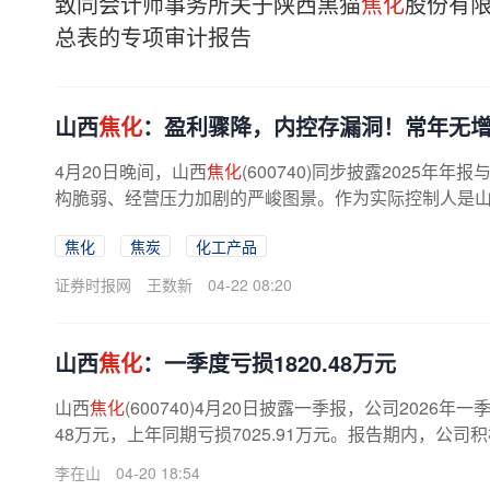
致同会计师事务所关于陕西黑猫
焦化
股份有
总表的专项审计报告
山西
焦化
：盈利骤降，内控存漏洞！常年无
4月20日晚间，山西
焦化
(600740)同步披露2025
构脆弱、经营压力加剧的严峻图景。作为实际控制人是
焦化
焦炭
化工产品
证券时报网
王数新
04-22 08:20
山西
焦化
：一季度亏损1820.48万元
山西
焦化
(600740)4月20日披露一季报，公司2026年一
48万元，上年同期亏损7025.91万元。报告期内，公司
李在山
04-20 18:54