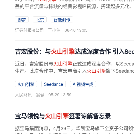
盖的平台流量与稀缺的经典影视IP资源，搭建起多元化、
解锁经典IP商业增值空间。...
即梦
北京
智能创作
证券时报·e公司
王小伟
06-10 19:03
吉宏股份：与
火山引擎
达成深度合作 引入See
近日，吉宏股份与
火山引擎
正式达成深度合作，以Seed
生产。此次合作中，吉宏电商引入
火山引擎
旗下Seedanc
火山引擎
Seedance
AI视频生成
人民财讯
翁健
05-29 13:59
宝马领悦与
火山引擎
签署谅解备忘录
据宝马集团消息，4月29日，华晨宝马旗下全资子公司