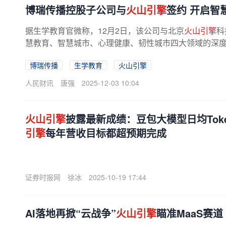
博瑞传播控股子公司与
火山引擎
签约 开启智
据生学教育官微称，12月2日，该公司与北京
火山引擎
科
慧教育、智慧城市、心理健康、韧性城市四大领域的深度合
博瑞传播
生学教育
火山引擎
人民财讯
唐强
2025-12-03 10:04
火山引擎
披露最新成绩：豆包大模型日均Toke
引擎
每年营收目标都超预期完成
证券时报网
徐冰
2025-10-19 17:44
AI落地再掀“云战争”
火山引擎
瞄准MaaS赛道