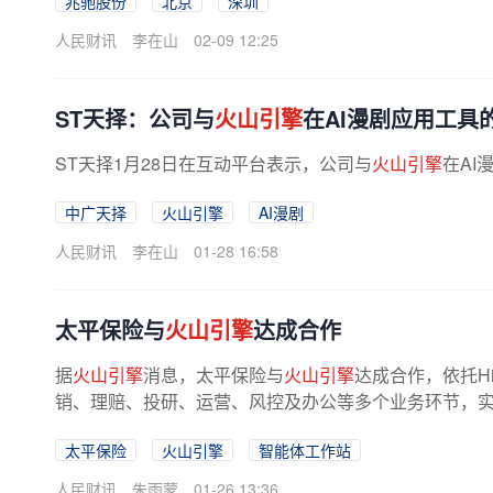
兆驰股份
北京
深圳
人民财讯
李在山
02-09 12:25
ST天择：公司与
火山引擎
在AI漫剧应用工具
ST天择1月28日在互动平台表示，公司与
火山引擎
在AI
中广天择
火山引擎
AI漫剧
人民财讯
李在山
01-28 16:58
太平保险与
火山引擎
达成合作
据
火山引擎
消息，太平保险与
火山引擎
达成合作，依托H
销、理赔、投研、运营、风控及办公等多个业务环节，
太平保险
火山引擎
智能体工作站
人民财讯
朱雨蒙
01-26 13:36