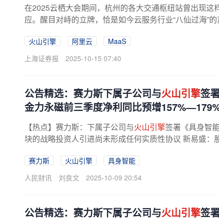
在2025云栖大会期间，杭州的各大交通枢纽站曾出现这
应。醒目对峙的立牌，恰是如今云服务行业“八仙过海”的真
火山引擎
阿里云
MaaS
上海证券报
2025-10-15 07:40
公告精选：赛力斯下属子公司与
火山引擎
签
金力永磁前三季度净利同比预增157%—179
【热点】赛力斯：下属子公司与
火山引擎
签署《具身智
块的战略投资人引进尚未形成任何实质性协议 新易盛：股
股东询价转让价格为24.4元/股永臻...
赛力斯
火山引擎
具身智能
人民财讯
刘良文
2025-10-09 20:54
公告精选：赛力斯下属子公司与
火山引擎
签