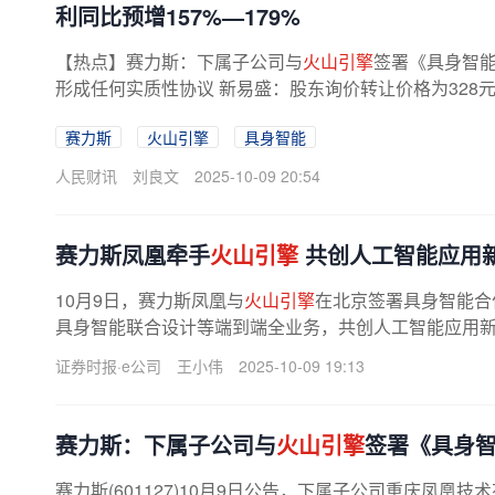
利同比预增157%—179%
【热点】赛力斯：下属子公司与
火山引擎
签署《具身智
形成任何实质性协议 新易盛：股东询价转让价格为328元/股
赛力斯
火山引擎
具身智能
人民财讯
刘良文
2025-10-09 20:54
赛力斯凤凰牵手
火山引擎
共创人工智能应用
10月9日，赛力斯凤凰与
火山引擎
在北京签署具身智能合
具身智能联合设计等端到端全业务，共创人工智能应用
施“人工智能+”行动的意见发布后，...
证券时报·e公司
王小伟
2025-10-09 19:13
赛力斯：下属子公司与
火山引擎
签署《具身
赛力斯(601127)10月9日公告，下属子公司重庆凤凰技