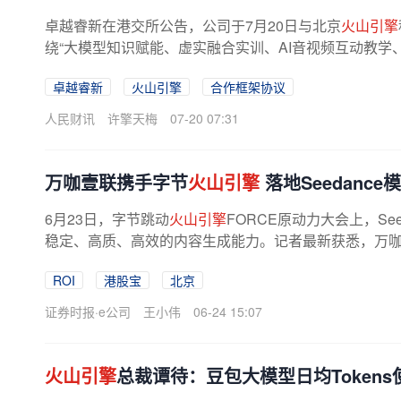
卓越睿新在港交所公告，公司于7月20日与北京
火山引擎
绕“大模型知识赋能、虚实融合实训、AI音视频互动教学、
卓越睿新
火山引擎
合作框架协议
人民财讯
许擎天梅
07-20 07:31
万咖壹联携手字节
火山引擎
落地Seedance
6月23日，字节跳动
火山引擎
FORCE原动力大会上，See
稳定、高质、高效的内容生成能力。记者最新获悉，万咖壹
该模型，聚焦游戏广告赛道，完成AI...
ROI
港股宝
北京
证券时报·e公司
王小伟
06-24 15:07
火山引擎
总裁谭待：豆包大模型日均Tokens