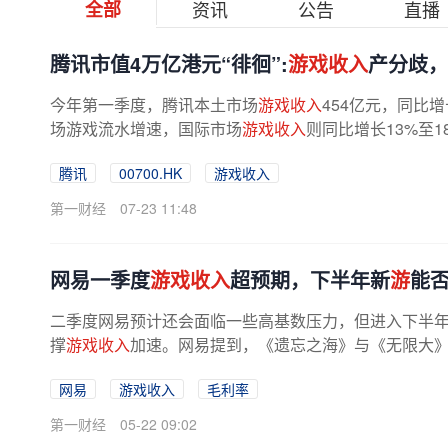
全部
资讯
公告
直播
腾讯市值4万亿港元“徘徊”:
游戏收入
产分歧，
今年第一季度，腾讯本土市场
游戏收入
454亿元，同比增
场游戏流水增速，国际市场
游戏收入
则同比增长13%至
腾讯
00700.HK
游戏收入
第一财经
07-23 11:48
网易一季度
游戏收入
超预期，下半年新
游
能
二季度网易预计还会面临一些高基数压力，但进入下半
撑
游戏收入
加速。网易提到，《遗忘之海》与《无限大
海》已进入公测前的最后准备阶段，...
网易
游戏收入
毛利率
第一财经
05-22 09:02