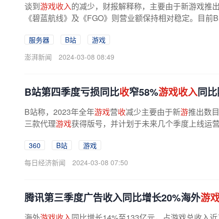
谈到
游戏收入
的减少，财报解释称，主要由于新游戏推
《碧蓝航线》及《FGO》则营业额保持相对稳定。目前B
服务器
B站
游戏
澎湃新闻
2024-03-08 08:49
B站第四季度亏损同比
收
窄58%
游戏收入
同比
B站称，2023年全年
游戏
营
收
减少主要由于新
游
推出数
三款代理
游戏
获得版号，并计划于未来几个季度上线运
360
B站
游戏
每日经济新闻
2024-03-08 07:50
腾讯第三季度广告收入同比增长20%海外
游
海外
游戏收入
同比增长14%至133亿元，占游戏总收