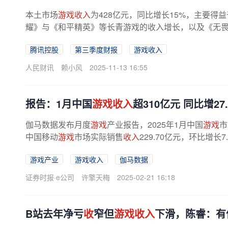
本土市场
游戏收入
为428亿元，同比增长15%，主要
耀》与《和平精英》等长青游戏的收入增长，以及《无
腾讯控股
第三季度财报
游戏收入
人民财讯
赖小风
2025-11-13 16:55
报告：1月中国
游戏收入
超310亿元 同比增27.
伽马数据发布月度
游戏
产业报告，2025年1月中国
游戏
市
中国移动
游戏
市场实际销售
收入
229.70亿元，环比增长
游戏产业
游戏收入
伽马数据
证券时报·e公司
许擎天梅
2025-02-21 16:18
B站去年净亏
收
窄但
游戏收入
下滑，陈睿：有