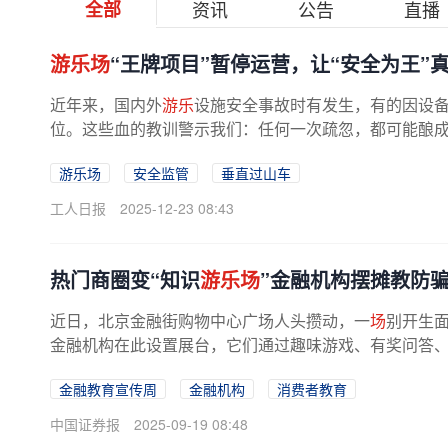
全部
资讯
公告
直播
游乐场
“王牌项目”暂停运营，让“安全为王”
近年来，国内外
游乐
设施安全事故时有发生，有的因设
位。这些血的教训警示我们：任何一次疏忽，都可能酿成无
游乐场
安全监管
垂直过山车
工人日报
2025-12-23 08:43
热门商圈变“知识
游乐场
”金融机构摆摊教防
近日，北京金融街购物中心广场人头攒动，一
场
别开生面
金融机构在此设置展台，它们通过趣味游戏、有奖问答、知
金融教育宣传周
金融机构
消费者教育
中国证券报
2025-09-19 08:48