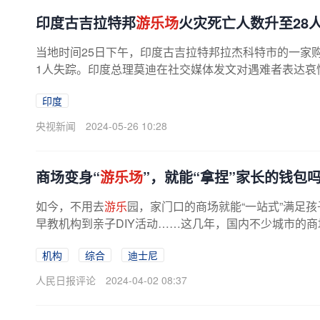
印度古吉拉特邦
游乐场
火灾死亡人数升至28
当地时间25日下午，印度古吉拉特邦拉杰科特市的一家
1人失踪。印度总理莫迪在社交媒体发文对遇难者表达哀悼
印度
央视新闻
2024-05-26 10:28
商场变身“
游乐场
”，就能“拿捏”家长的钱包
如今，不用去
游乐
园，家门口的商场就能“一站式”满足
早教机构到亲子DIY活动……这几年，国内不少城市的商
快卷成“低配版迪士尼”了。...
机构
综合
迪士尼
人民日报评论
2024-04-02 08:37