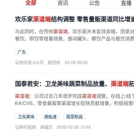
全部
资讯
公告
直播
欢乐家
渠道端
结构调整 零售量贩渠道同比增
与此同时，在传统
渠道端
，欢乐家并未盲目收缩，而是
餐饮、即饮等增量场景，推动罐头、椰饮产品与餐饮消
费场景渗透，提升产品终端动销效率...
广东
证券时报·e公司
欧阳佟
03-28 08:00
国泰君安：卫龙美味蔬菜制品放量、
渠道端
渠道端
：公司过去几年逐步完成
渠道端
调整，在线上/线
KA/CVS、零食量贩等渠道增长较快贡献增量，积极探索
卫龙美味
港股通
蔬菜制品
证券时报网
阙福生
2025-02-26 10:46