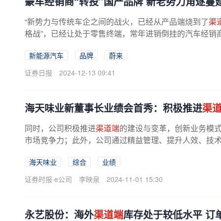
豪车经销商“转投”国产品牌 新老势力角逐蔓
“新势力与传统车企之间的战火，已经从产品端烧到了
渠
格战”，已经让处于零售终端，常年进销倒挂的汽车经销商
新能源汽车
品牌
蔚来
证券日报
2024-12-13 09:41
海天味业新董事长业绩会首秀：积极推进
渠
同时，公司积极推进
渠道端
的建设与变革，创新业务模
市场竞争力；此外，公司通过精益管理、提升人效、技
挖潜创造利润空间，为公司稳健增长...
海天味业
综合
业绩
证券时报·e公司
李映泉
2024-11-01 15:30
永艺股份：海外
渠道端
库存处于较低水平 订