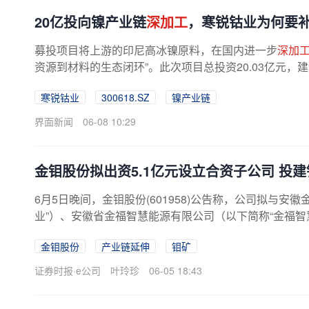
20亿投向镍产业链
深加工
，寒锐钴业为何要补
募投项目将上游的印尼高冰镍原料，在国内进一步
深加
资源到材料的生态闭环”。此次项目总投资20.03亿元，建设
寒锐钴业
300618.SZ
镍产业链
界面新闻
06-08 10:29
金钼股份拟出资5.1亿元设立合资子公司 投
6月5日晚间，金钼股份(601958)公告称，公司拟与安
业”）、安徽省金福智慧能源有限公司（以下简称“金福智
基新材料精深
加工
基地。...
金钼股份
产业链延伸
钼矿
证券时报·e公司
叶玲珍
06-05 18:43