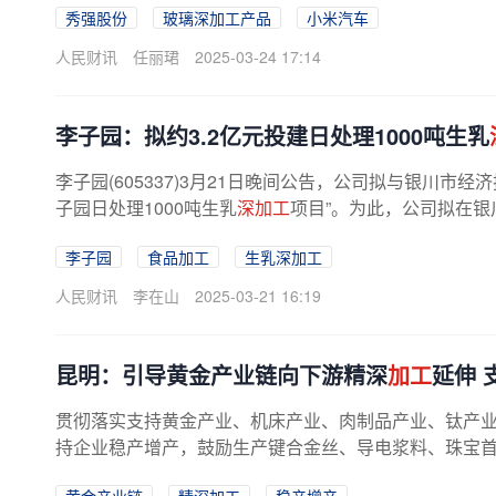
秀强股份
玻璃深加工产品
小米汽车
人民财讯
任丽珺
2025-03-24 17:14
李子园：拟约3.2亿元投建日处理1000吨生乳
李子园(605337)3月21日晚间公告，公司拟与银川市
子园日处理1000吨生乳
深加工
项目”。为此，公司拟在银
李子园
食品加工
生乳深加工
人民财讯
李在山
2025-03-21 16:19
昆明：引导黄金产业链向下游精深
加工
延伸 
贯彻落实支持黄金产业、机床产业、肉制品产业、钛产
持企业稳产增产，鼓励生产键合金丝、导电浆料、珠宝首饰