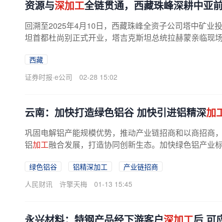
资源与
深加工
全链贯通，西藏珠峰深耕中亚
回溯至2025年4月10日，西藏珠峰全资子公司塔中矿业
坦首都杜尚别正式开业，塔吉克斯坦总统拉赫蒙亲临现
业发展的重大突破，为推动当地经济...
西藏
证券时报·e公司
02-28 15:02
云南：加快打造绿色铝谷 加快引进铝精深
加
巩固电解铝产能规模优势，推动产业链招商和以商招商
铝
加工
融合发展，打造协同创新生态。加快绿色铝产业标准
绿色铝谷
铝精深加工
产业链招商
人民财讯
许擎天梅
01-13 15:45
永兴材料：特钢产品经下游客户
深加工
后 可