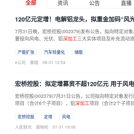
全部
资讯
公告
直播
120亿元定增！电解铝龙头，拟重金加码“风
7月31日晚，宏桥控股(002379)发布公告，拟向特定
要投向风电、光伏、铝
深加工
三大实体项目及补充流动
使用56.5亿元，光伏项目22.5亿元，...
产能扩张
汽车轻量化
储能
e公司
黄翔
08-01 12:54
宏桥控股：拟定增募资不超120亿元 用于风
宏桥控股(002379)7月31日公告，公司拟向特定对象
项目（合计6个子项目）、铝
深加工
项目（合计2个子项
宏桥控股
定增
风电
人民财讯
周映彤
07-31 19:06