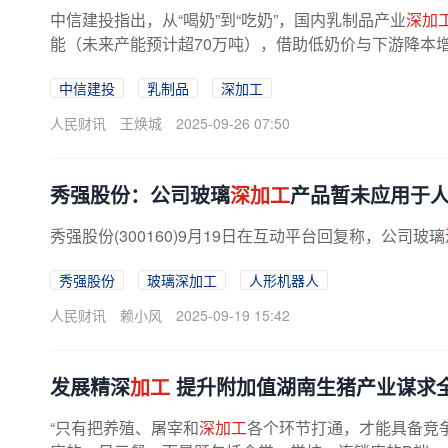
中信建投指出，从“喝奶”到“吃奶”，国内乳制品产业
深加
能（未来产能预计超70万吨），借助低奶价与下游降本
国产化替代。B端
深加工
需求...
中信建投
乳制品
深加工
人民财讯
王焕城
2025-09-26 07:50
秀强股份：公司玻璃
深加工
产品暂未应用于
秀强股份(300160)9月19日在互动平台回复称，公司玻璃
秀强股份
玻璃深加工
人形机器人
人民财讯
赖小风
2025-09-19 15:42
发展精深
加工
提升附加值湖南生猪产业谋求
“只有把养殖、屠宰和
深加工
各个环节打通，才能具备竞