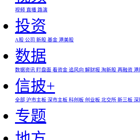
视频
直播
路演
投资
A股
公司
新股
基金
港美股
数据
数据资讯
盯盘面
看资金
追风向
解财报
淘新股
再融资
港
信披+
全部
沪市主板
深市主板
科创板
创业板
北交所
新三板
深
专题
地方