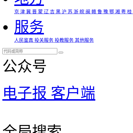
京
津
冀
晋
蒙
辽
吉
黑
沪
苏
浙
皖
闽
赣
鲁
豫
鄂
湘
粤
桂
服务
人民鉴真
投关服务
投教服务
其他服务
公众号
电子报
客户端
全局搜索