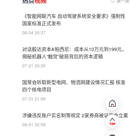
热点
视频
换一换
《智能网联汽车 自动驾驶系统安全要求》强制性
国家标准正式发布
08-04 20:37
对话毅达资本&帕西尼：成本从10万元到199元，
揭秘机器人“触觉”破局背后的资本逻辑
07-31 20:35
国常会听取新型电网、物流网建设情况汇报 核准
四个核电项目
07-31 21:58
涉嫌违反账户实名制等规定 2家券商被证监会立案
08-01 22:59