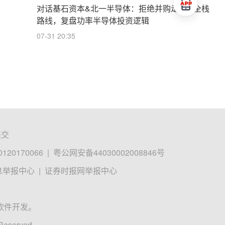
对话基石资本&北一半导体：拒绝并购走IDM全栈
路线，复盘功率半导体投资逻辑
07-31 20:35
提交
0170066
|
粤公网安备44030002008846号
息举报中心
|
证券时报网举报中心
软件开发。
 Reserved