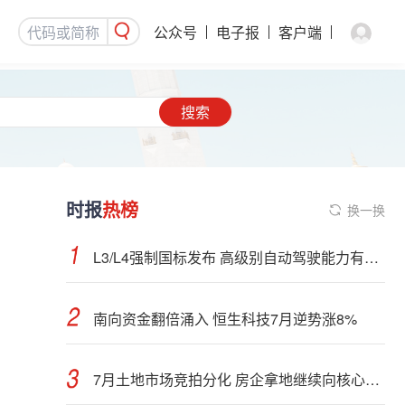
公众号
电子报
客户端
搜索
时报
热榜
换一换
L3/L4强制国标发布 高级别自动驾驶能力有望看齐“老司机”
南向资金翻倍涌入 恒生科技7月逆势涨8%
7月土地市场竞拍分化 房企拿地继续向核心城市聚集