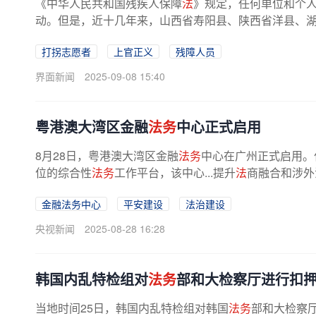
《中华人民共和国残疾人保障
法
》规定，任何单位和个
动。但是，近十几年来，山西省寿阳县、陕西省洋县、湖北
打拐志愿者
上官正义
残障人员
界面新闻
2025-09-08 15:40
粤港澳大湾区金融
法务
中心正式启用
8月28日，粤港澳大湾区金融
法务
中心在广州正式启用。
位的综合性
法务
工作平台，该中心...提升
法
商融合和涉外
金融法务中心
平安建设
法治建设
央视新闻
2025-08-28 16:28
韩国内乱特检组对
法务
部和大检察厅进行扣
当地时间25日，韩国内乱特检组对韩国
法务
部和大检察