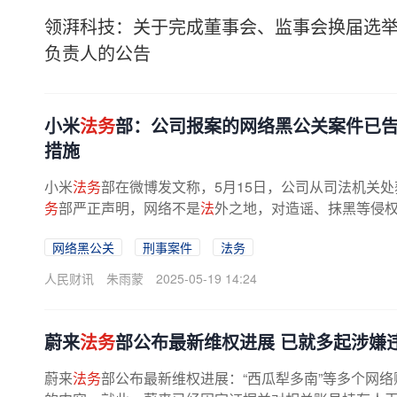
领湃科技：关于完成董事会、监事会换届选
负责人的公告
小米
法务
部：公司报案的网络黑公关案件已告
措施
小米
法务
部在微博发文称，5月15日，公司从司法机关处
务
部严正声明，网络不是
法
外之地，对造谣、抹黑等侵
网络黑公关
刑事案件
法务
人民财讯
朱雨蒙
2025-05-19 14:24
蔚来
法务
部公布最新维权进展 已就多起涉嫌
蔚来
法务
部公布最新维权进展：“西瓜犁多南”等多个网