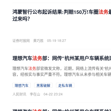
鸿蒙智行公布起诉结果:判赔150万!车圈
法务
过来吗？
证券时报网
黄巧胜
05-19 18:27
理想汽车
法务
部：网传“杭州某用户车辆系统
理想汽车
法务
部官微发文称，近期，网络上流传有关“杭
容，经核实与事实严重不符。理想汽车从未参与相关车辆的
理想汽车
黑客破解
走私车辆
人民财讯
李在山
04-22 23:24