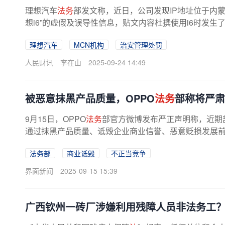
理想汽车
法务
部发文称，近日，公司发现IP地址位于内
想i6”的虚假及误导性信息，贴文内容杜撰使用i6时发生
理想汽车
MCN机构
治安管理处罚
人民财讯
李在山
2025-09-24 14:49
被恶意抹黑产品质量，OPPO
法务
部称将严肃
9月15日，OPPO
法务
部官方微博发布严正声明称，近期
通过抹黑产品质量、诋毁企业商业信誉、恶意贬损发展前景
法务部
商业诋毁
不正当竞争
界面新闻
2025-09-15 15:39
广西钦州一砖厂涉嫌利用残障人员非法务工