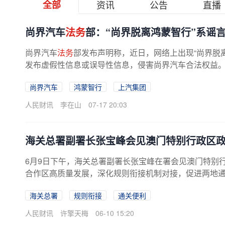
全部
资讯
公告
直播
尚界汽车
法务
部：“尚界脱离鸿蒙智行”系谣
尚界汽车
法务
部发布声明称，近日，网络上出现“尚界脱
发布虚假性信息或误导性信息，侵害尚界汽车合法权益。尚
尚界汽车
鸿蒙智行
上汽集团
人民财讯
李在山
07-17 20:03
海关总署副署长张宝峰会见澳门特别行政区
6月9日下午，海关总署副署长张宝峰在署会见澳门特别
合作区高质量发展，深化规则衔接机制对接，促进两地通关
海关总署
规则衔接
通关便利
人民财讯
许擎天梅
06-10 15:20