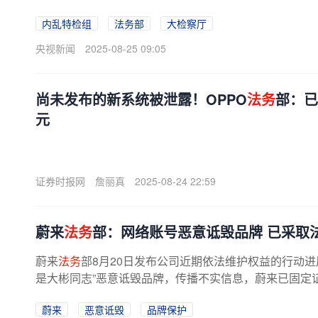
内乱特检组
法务部
大检察厅
央视新闻
2025-08-25 09:05
尚未发布的新系统被泄露！OPPO
法务
部：已
元
证券时报网
詹丽真
2025-08-24 22:59
蔚来
法务
部：网络账号恶意诋毁品牌 已采取
蔚来
法务
部8月20日发布公司近期依法维护权益的行动进展：
是大彬同志”恶意诋毁品牌，传播不实信息，蔚来已固定证
蔚来
恶意诋毁
品牌保护