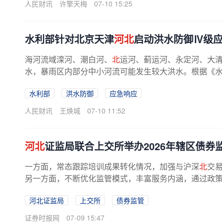
人民财讯
许擎天梅
07-10 15:25
水利部针对北京天津
河北
启动洪水防御Ⅳ级
海河流域滦河、潮白河、
北
运河、蓟运河、永定河、大
水，暴雨区内部分中小河流可能发生较大洪水。根据《水利
水利部
洪水防御
应急响应
人民财讯
王焕城
07-10 11:52
河北
证监局联合上交所举办2026年辖区债券
一方面，常态跟踪培训成果转化情况，加强与沪深
北
交
另一方面，不断优化监管模式，丰富服务内涵，通过政策宣
河北证监局
上交所
债券监管
证券时报网
07-09 15:47