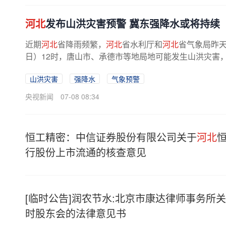
河北
发布山洪灾害预警 冀东强降水或将持续
近期
河北
省降雨频繁，
河北
省水利厅和
河北
省气象局昨天
日）12时，唐山市、承德市等地局地可能发生山洪灾害，
山洪灾害
强降水
气象预警
央视新闻
07-08 08:34
恒工精密：中信证券股份有限公司关于
河北
行股份上市流通的核查意见
[临时公告]润农节水:北京市康达律师事务所
时股东会的法律意见书