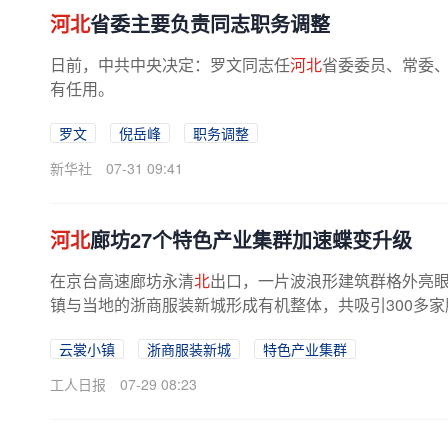
河北
省委主要负责同志职务调整
日前，中共中央决定：罗文同志任
河北
省委委员、常委
有任用。
罗文
倪岳峰
职务调整
新华社
07-31 09:41
河北
廊坊27个特色产业集群加速蝶变升级
在京台高速廊坊永清
北
出口，一片波浪形建筑群格外亮
镇与当地的浙商服装新城形成有机整体，共吸引300多家服
云裳小镇
浙商服装新城
特色产业集群
工人日报
07-29 08:23