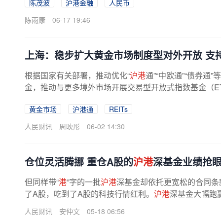
陈茂波
沪港金融
人民币
陈雨康
06-17 19:46
上海：稳步扩大黄金市场制度型对外开放 支
根据国家有关部署，推动优化“
沪港
通”“中欧通”“债券通”
金，推动与更多境外市场开展交易型开放式指数基金（ET
黄金市场
沪港通
REITs
人民财讯
周映彤
06-02 14:30
仓位灵活腾挪 重仓A股的
沪港
深基金业绩抢
但同样带“
港
”字的一批
沪港
深基金却依托更宽松的合同条
了A股，吃到了A股的科技行情红利。
沪港
深基金大幅跑赢
人民财讯
安仲文
05-18 06:56