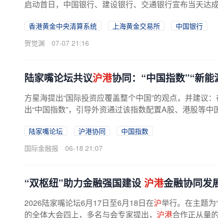
启动首日，中国银行、建设银行、交通银行宣布当天达成多
香港黄金中央清算系统
上海黄金交易所
中国银行
贺觉渊
07-07 21:16
陆家嘴论坛共议
沪港
协同：“中国指数”“新能
方星海提出“国际投资应覆盖整个中国”的观点，并建议
出“中国指数”，引导外资通过该指数配置A股、港股等中
仅要能结算，还要好使用、易...
陆家嘴论坛
沪港协同
中国指数
国际金融报
06-18 21:07
“双枢纽”助力金融强国建设
沪港
金融协同发
2026陆家嘴论坛6月17日至6月18日在
沪
举行。在主题为
的全体大会四上，多名与会专家提出，
沪港
合作正从量