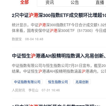
全部
资讯
公告
直播
2只中证
沪港
深300指数ETF成交额环比增超1
统计显示，中证
沪港
深300指数ETF今日合计成交额1.3
体来看，国寿安保中证
沪港
深300ETF（517300）今
数据宝
08-04 16:48
中证恒生
沪
港通AH股精明指数调入兆易创新
中证指数有限公司与恒生指数公司7月31日宣布，截至20
结果。中证恒生
沪
港通AH股精明指数涵盖
沪
港通内，公司
中证指数有限公司
恒生指数公司
兆易创新
人民财讯
李在山
07-31 16:46