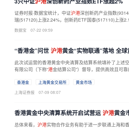
3只中证
沪港
深创新药产业指数ETF涨超2%
证券时报·数据宝统计，中证
沪港
深创新药产业指数(9314
瑞(517120)上涨2.24%，创新药ETF国泰(517110)上涨2.
数据宝
07-22 09:59
“香港金”问世
沪港
黄金“实物联通”落地 全
此次试运营的香港黄金中央清算及结算系统填补了上述
有限公司（下称“
港
金结算公司”）督导，提供高效且可靠
香港金
上海黄金交易所
黄金市场
上海证券报
07-09 08:07
香港黄金中央清算系统开启试营运
沪港
黄金
总体来看，
沪港
实物合作业务有助于进一步联通上海和