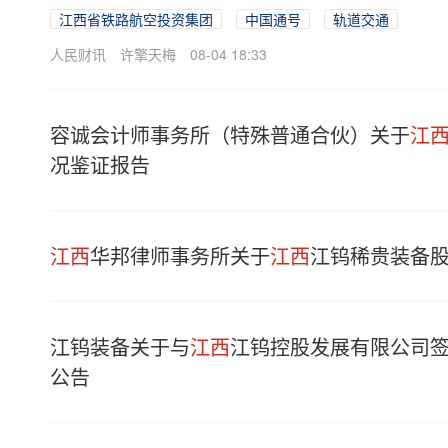
江西省铁路航空投资集团
中国通号
轨道交通
人民财讯
许擎天梅
08-04 18:33
容诚会计师事务所（特殊普通合伙）关于
江
况鉴证报告
江西
华邦律师事务所关于
江西
江钨稀贵装备股
江钨装备关于与
江西
江钨控股发展有限公司
公告