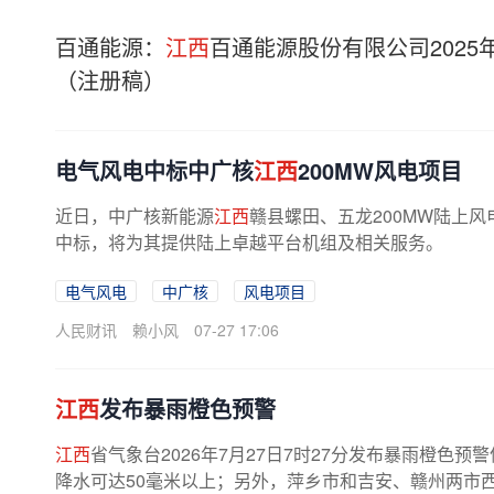
百通能源：
江西
百通能源股份有限公司202
（注册稿）
电气风电中标中广核
江西
200MW风电项目
近日，中广核新能源
江西
赣县螺田、五龙200MW陆上
中标，将为其提供陆上卓越平台机组及相关服务。
电气风电
中广核
风电项目
人民财讯
赖小风
07-27 17:06
江西
发布暴雨橙色预警
江西
省气象台2026年7月27日7时27分发布暴雨橙色
降水可达50毫米以上；另外，萍乡市和吉安、赣州两市西部部