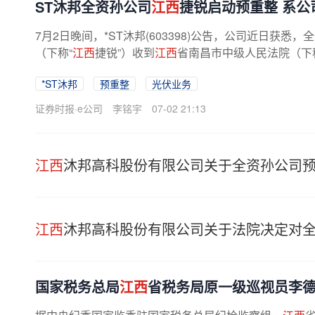
ST沐邦全资孙公司
江西
捷锐启动预重整 系公
7月2日晚间，*ST沐邦(603398)公告，公司近日获悉，
（下称“
江西
捷锐”）收到
江西
省南昌市中级人民法院（下
对
江西
捷锐启动预重整，并指定...
*ST沐邦
预重整
光伏业务
证券时报·e公司
李铭宇
07-02 21:13
江西
沐邦高科股份有限公司关于全资孙公司
江西
沐邦高科股份有限公司关于法院决定对
国家税务总局
江西
省税务局原一级巡视员李