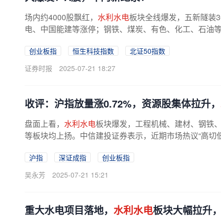
场内约4000股飘红，
水利水电
板块全线爆发，五新隧装3
电、中国能建等涨停；钢铁、煤炭、有色、化工、石油等
板，西宁特钢、八一钢铁、盛和资源等涨停...
创业板指
恒生科技指数
北证50指数
证券时报
2025-07-21 18:27
收评：沪指放量涨0.72%，资源股集体拉升，
盘面上看，
水利水电
板块爆发，工程机械、建材、钢铁
等板块均上扬。中信建投证券表示，近期市场热议“高切低”
沪指
深证成指
创业板指
吴永芳
2025-07-21 15:21
重大水电项目落地，
水利水电
板块大幅拉升