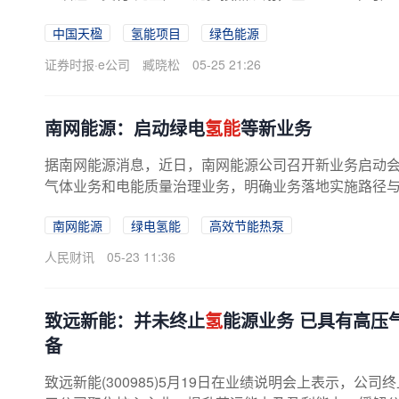
年形成百万吨级供货体量。中国...
中国天楹
氢能项目
绿色能源
证券时报·e公司
臧晓松
05-25 21:26
南网能源：启动绿电
氢能
等新业务
据南网能源消息，近日，南网能源公司召开新业务启动
气体业务和电能质量治理业务，明确业务落地实施路径与推
南网能源
绿电氢能
高效节能热泵
人民财讯
05-23 11:36
致远新能：并未终止
氢
能源业务 已具有高压
备
致远新能(300985)5月19日在业绩说明会上表示，公司终