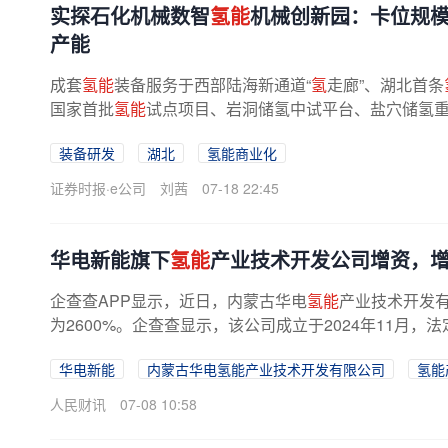
实探石化机械数智
氢能
机械创新园：卡位规模
产能
成套
氢能
装备服务于西部陆海新通道“
氢
走廊”、湖北首条
国家首批
氢能
试点项目、岩洞储氢中试平台、盐穴储氢
向记者表示，作为中石化唯一
氢能
...
装备研发
湖北
氢能商业化
证券时报·e公司
刘茜
07-18 22:45
华电新能旗下
氢能
产业技术开发公司增资，增幅
企查查APP显示，近日，内蒙古华电
氢能
产业技术开发有
为2600%。企查查显示，该公司成立于2024年11月，
华电新能
内蒙古华电氢能产业技术开发有限公司
氢能
人民财讯
07-08 10:58