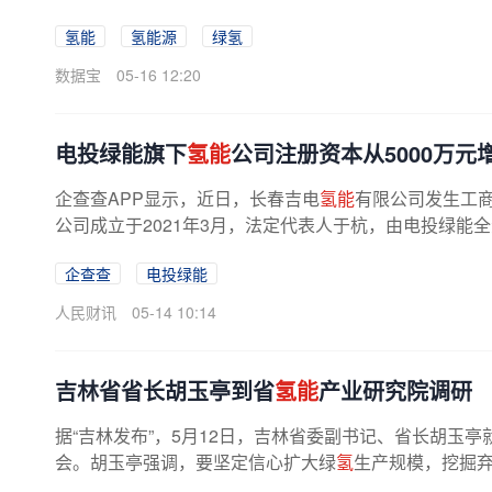
向规模化商业化跨越的分水岭，也是...
氢能
氢能源
绿氢
数据宝
05-16 12:20
电投绿能旗下
氢能
公司注册资本从5000万元增
企查查APP显示，近日，长春吉电
氢能
有限公司发生工商
公司成立于2021年3月，法定代表人于杭，由电投绿能
企查查
电投绿能
人民财讯
05-14 10:14
吉林省省长胡玉亭到省
氢能
产业研究院调研
据“吉林发布”，5月12日，吉林省委副书记、省长胡玉亭就
会。胡玉亭强调，要坚定信心扩大绿
氢
生产规模，挖掘弃风