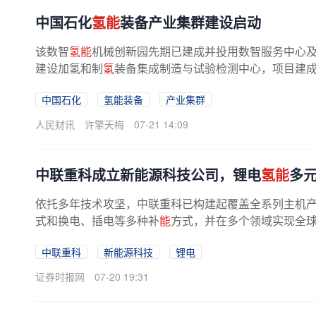
中国石化
氢能
装备产业集群建设启动
该数智
氢能
机械创新园先期已建成并投用数智服务中心
建设加氢和制
氢
装备集成制造与试验检测中心，项目建成后
中国石化
氢能装备
产业集群
人民财讯
许擎天梅
07-21 14:09
中联重科成立新能源科技公司，锂电
氢能
多
依托多年技术攻坚，中联重科已构建起覆盖全系列主机
式和换电、插电等多种补
能
方式，并在多个领域实现全
中联重科
新能源科技
锂电
证券时报网
07-20 19:31