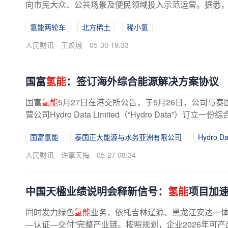
向市民大众、公共场景及便民领域投入示范运营。据悉，
氢能两轮车
北方稀土
稀小氢
人民财讯
王焕城
05-30 19:33
国富
氢能
：签订海外综合能源解决方案协议
国富
氢能
5月27日在港交所公告，于5月26日，公司与泰
营公司Hydro Data Limited（“Hydro Data”
国富氢能
泰国正大能源与水务亚洲有限公司
Hydro Da
人民财讯
许擎天梅
05-27 08:34
中国天楹业绩说明会释新信号：
氢能
项目加
同时发力绿色
氢能
业务，依托吉林辽源、黑龙江安达一体
—认证—交付”完整产业链。按照规划，企业2026年可产