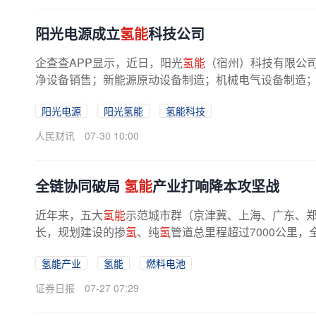
阳光电源成立
氢能
科技公司
企查查APP显示，近日，阳光
氢能
（宿州）科技有限公
净设备销售；新能源原动设备制造；机械电气设备制造；站
阳光电源
阳光氢能
氢能科技
人民财讯
07-30 10:00
全链协同破局
氢能
产业打响降本攻坚战
近年来，五大
氢能
示范城市群（京津冀、上海、广东、
长，规划建设的掺
氢
、纯
氢
管道总里程超过7000公里
氢能产业
氢能
燃料电池
证券日报
07-27 07:29