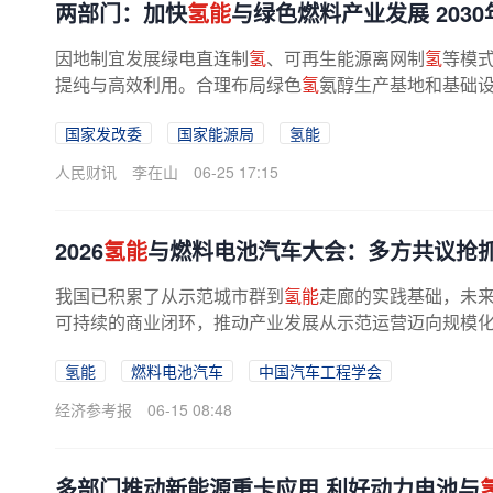
两部门：加快
氢能
与绿色燃料产业发展 203
因地制宜发展绿电直连制
氢
、可再生能源离网制
氢
等模式
提纯与高效利用。合理布局绿色
氢
氨醇生产基地和基础
国家发改委
国家能源局
氢能
人民财讯
李在山
06-25 17:15
2026
氢能
与燃料电池汽车大会：多方共议抢
我国已积累了从示范城市群到
氢能
走廊的实践基础，未来
可持续的商业闭环，推动产业发展从示范运营迈向规模化应
氢能
燃料电池汽车
中国汽车工程学会
经济参考报
06-15 08:48
多部门推动新能源重卡应用 利好动力电池与