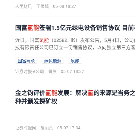
人民财讯
王焕城
05-08 18:27
国富
氢能
签署1.5亿元绿电设备销售协议 目前
近日，国富
氢能
（02582.HK）发布公告，5月4日，
技有限责任公司已订立一份销售协议，以向独立第三方
300MW新能源耦合绿色电力项目的全套...
国富氢能
绿色能源
氢能
证券时报·e公司
曹晨
05-07 18:37
金之钧评价
氢能
发展：解决
氢
的来源是当务
种并颁发探矿权
证券时报网
詹丽真
05-07 17:34