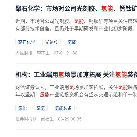
聚石化学：市场对公司光刻胶、
氢能
、钙钛
近期，市场对公司光刻胶、
氢能
、钙钛矿等项目关注度
有部分技术储备，且仍处于早期研发和产业化初步阶段，未
聚石化学
光刻胶
氢能
人民财讯
李在山
07-01 21:32
机构：工业端用
氢
场景加速拓展 关注
氢能
装
财信证券认为，工业端用
氢
场景加速拓展，关注
氢能
装
年攻坚期，
氢能
产业链投资机会有望从交通示范和单一
从三个层次关注相关机会：一是绿
氢
...
氢能
绿氢
氢能装备
证券时报网
阙福生
06-29 08:35