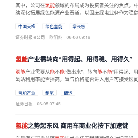
其中，公司在
氢能
领域的布局成为投资者关注的焦点。中
续深化拓展绿色能源产业赛道，以固废绿电业务作为稳健
长极”。公司聚焦东北风光、...
中国天楹
绿色氢能
增长极
证券时报·e公司
欧阳佟
06-06 09:16
氢能
产业需转向“用得起、用得稳、用得久”
氢能
产业需要从
能
不
能
“做出来”，转向
能
不
能
“用得起、
氢站利用率能否提高，氢气价格能否进入用户可接受区
氢能产业
制氢
储运
证券日报
06-05 07:45
氢能
之势起东风 商用车商业化按下加速键