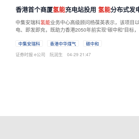
香港首个商厦
氢能
充电站投用
氢能
分布式发
中集安瑞科
氢能
业务中心高级顾问杨葆英表示，该项目
电、即发即充，既助力香港2050年前实现“碳中和”目
景的
氢能
分布式发电应用树立了...
中集安瑞科
香港中华煤气
碳中和
证券时报·e公司
阮润生
04-29 21:47