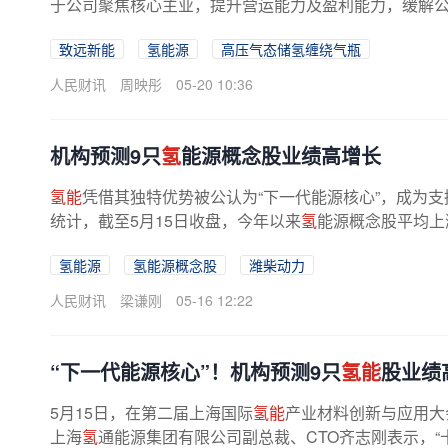
于公司聚焦核心主业，提升营运能力及盈利能力，缓解公司
致远新能
氢能源
高压气态储氢缠绕气瓶
人民财讯
周映彤
05-20 10:36
机构预测9只
氢
能源概念股业绩高增长
氢能
凭借其独特优势被公认为“下一代能源核心”，成为
统计，截至5月15日收盘，今年以来
氢
能源概念股平均上涨
氢能源
氢能源概念股
潍柴动力
人民财讯
梁谦刚
05-16 12:22
“下一代能源核心”！机构预测9只
氢能
股业绩
5月15日，在第二届上海国际
氢能
产业材料创新与应用大会
上海
氢
通能源集团有限公司副总裁、CTO齐志刚表示，“