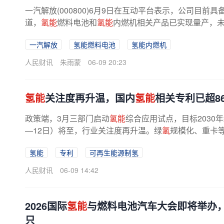
一汽解放(000800)6月9日在互动平台表示，公司目
道，
氢能
燃料电池和
氢能
内燃机相关产品已实现量产，
一汽解放
氢能燃料电池
氢能内燃机
人民财讯
朱雨蒙
06-09 20:23
氢能
关注度再升温，国内
氢能
相关专利已超86
政策端，3月三部门启动
氢能
综合应用试点，目标2030
—12日）将至，行业关注度再升温。绿
氢
规模化、重卡
氢能
专利
可再生能源制氢
人民财讯
06-09 14:42
2026国际
氢能
与燃料电池汽车大会即将举办，
只