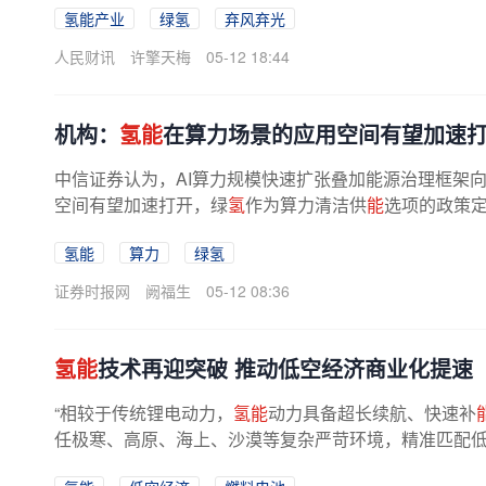
氢能产业
绿氢
弃风弃光
人民财讯
许擎天梅
05-12 18:44
机构：
氢能
在算力场景的应用空间有望加速
中信证券认为，AI算力规模快速扩张叠加能源治理框架
空间有望加速打开，绿
氢
作为算力清洁供
能
选项的政策
有望迎来工业、交通之后的第三条...
氢能
算力
绿氢
证券时报网
阙福生
05-12 08:36
氢能
技术再迎突破 推动低空经济商业化提速
“相较于传统锂电动力，
氢能
动力具备超长续航、快速补
任极寒、高原、海上、沙漠等复杂严苛环境，精准匹配低空