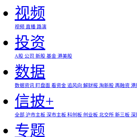
视频
视频
直播
路演
投资
A股
公司
新股
基金
港美股
数据
数据资讯
盯盘面
看资金
追风向
解财报
淘新股
再融资
港
信披+
全部
沪市主板
深市主板
科创板
创业板
北交所
新三板
深
专题