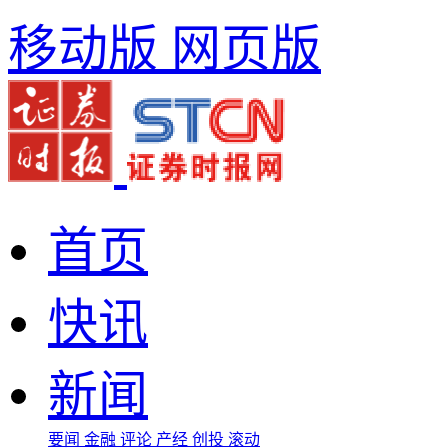
移动版
网页版
首页
快讯
新闻
要闻
金融
评论
产经
创投
滚动