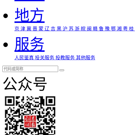
地方
京
津
冀
晋
蒙
辽
吉
黑
沪
苏
浙
皖
闽
赣
鲁
豫
鄂
湘
粤
桂
服务
人民鉴真
投关服务
投教服务
其他服务
公众号