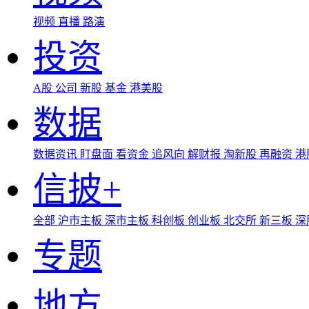
视频
直播
路演
投资
A股
公司
新股
基金
港美股
数据
数据资讯
盯盘面
看资金
追风向
解财报
淘新股
再融资
港
信披+
全部
沪市主板
深市主板
科创板
创业板
北交所
新三板
深
专题
地方