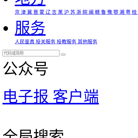
京
津
冀
晋
蒙
辽
吉
黑
沪
苏
浙
皖
闽
赣
鲁
豫
鄂
湘
粤
桂
服务
人民鉴真
投关服务
投教服务
其他服务
公众号
电子报
客户端
全局搜索