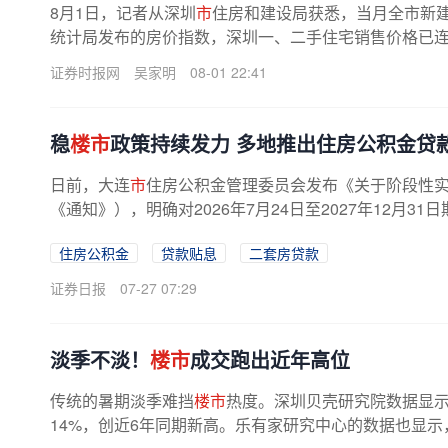
8月1日，记者从深圳
市
住房和建设局获悉，当月全市新建商
统计局发布的房价指数，深圳一、二手住宅销售价格已连续
证券时报网
吴家明
08-01 22:41
稳
楼市
政策持续发力 多地推出住房公积金贷
日前，大连
市
住房公积金管理委员会发布《关于阶段性
《通知》），明确对2026年7月24日至2027年12月3
住房公积金
贷款贴息
二套房贷款
证券日报
07-27 07:29
淡季不淡！
楼市
成交跑出近年高位
传统的暑期淡季难挡
楼市
热度。深圳贝壳研究院数据显示
14%，创近6年同期新高。乐有家研究中心的数据也显示，