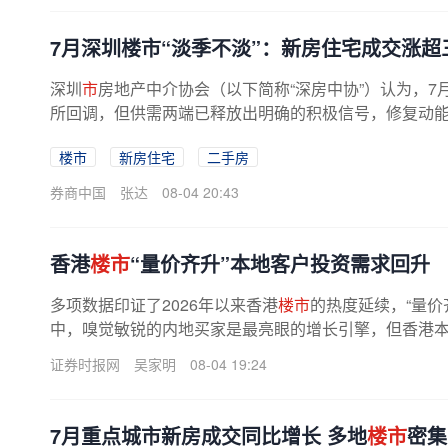
7月深圳楼市“淡季不淡”：新房住宅成交涨超
深圳
市
房地产中介协会（以下简称“深房中协”）认为，
所回调，但供需两端已释放出明确的积极信号，修复动
态势大概率将延续至三季度中...
楼市
新房住宅
二手房
券商中国
张达
08-04 20:43
香港
楼市
“量价齐升”本地客户投资需求回升
多项数据印证了2026年以来香港
楼市
的热度延续，“量价
中，嗅觉敏锐的内地买家是最亮眼的增长引擎，但香港本地
证券时报网
吴家明
08-04 19:24
7月重点城市新房成交同比增长 多地
楼市
密集