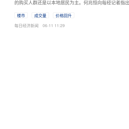
的购买人群还是以本地居民为主。何兆恒向每经记者指
足，外地客入场规模有限，市场...
楼市
成交量
价格回升
每日经济新闻
06-11 11:29
备案号：
粤ICP备09109218号-7
|
增值电信
违法和不良信息举报电话：0755