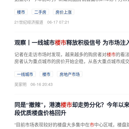
降12.1%。新建商品房销售额2.9万亿...
楼市
二手房
房价上涨
21世纪经济报道
06-17 07:21
观察丨一线城市
楼市
释放积极信号 为市场注入
记者在走访市场时发现，越来越多的购房者对
楼市
的看法
房者认为重点城市的房价开始企稳，从各大重点城市成交量
一线城市
楼市
房地产市场
吴家明
06-16 20:43
同是“撤辣”，港澳
楼市
却走势分化？今年以
段优质楼盘价格回升
“目前市场表现较好的楼盘大多集中在
市
中心区域，楼盘