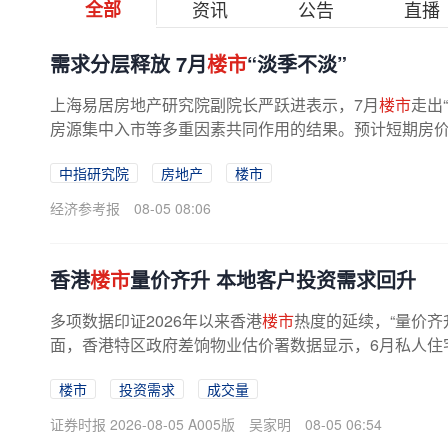
全部
资讯
公告
直播
需求分层释放 7月
楼市
“淡季不淡”
上海易居房地产研究院副院长严跃进表示，7月
楼市
走出
房源集中入市等多重因素共同作用的结果。预计短期房价仍
中指研究院
房地产
楼市
经济参考报
08-05 08:06
香港
楼市
量价齐升 本地客户投资需求回升
多项数据印证2026年以来香港
楼市
热度的延续，“量价齐
面，香港特区政府差饷物业估价署数据显示，6月私人住宅售
7%，环比上升0.31%，连续13个月上升；...
楼市
投资需求
成交量
证券时报 2026-08-05 A005版
吴家明
08-05 06:54