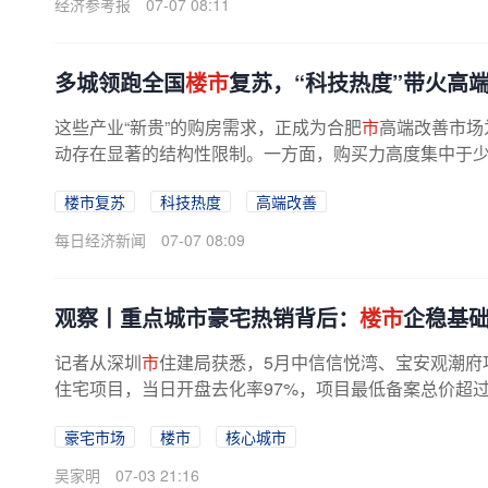
经济参考报
07-07 08:11
多城领跑全国
楼市
复苏，“科技热度”带火高
这些产业“新贵”的购房需求，正成为合肥
市
高端改善市场
动存在显著的结构性限制。一方面，购买力高度集中于少数
楼市复苏
科技热度
高端改善
每日经济新闻
07-07 08:09
观察丨重点城市豪宅热销背后：
楼市
企稳基
记者从深圳
市
住建局获悉，5月中信信悦湾、宝安观潮府
住宅项目，当日开盘去化率97%，项目最低备案总价超过4
豪宅市场
楼市
核心城市
吴家明
07-03 21:16