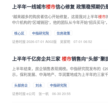
上半年一线城市
楼市
信心修复 政策稳预期仍
“越来越多的购房者信心开始修复，这是我对上半年
楼市
中介机构的“区域销冠”，他的团队从今年开始“招兵买马
经出现明显回升。今年上...
核心区
中指研究院
住房政策
证券时报 2026-07-01 A002版
吴家明
07-01 06:52
上半年千亿房企共三家
楼市
销售向“头部”聚
上半年结束，房企销售表现揭榜。中指研究院发布的《2
示，保利发展、中海地产、华润置地成为上半年的三家
头部房企、头部城市、头部项目聚集...
头部房企
刘水
中指研究院
证券时报·e公司
张一帆
06-30 20:55