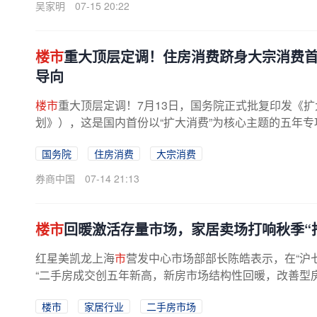
吴家明
07-15 20:22
楼市
重大顶层定调！住房消费跻身大宗消费
导向
楼市
重大顶层定调！7月13日，国务院正式批复印发《扩
划》），这是国内首份以“扩大消费”为核心主题的五年
商品消费范畴并置于首位，配套...
国务院
住房消费
大宗消费
券商中国
07-14 21:13
楼市
回暖激活存量市场，家居卖场打响秋季“
红星美凯龙上海
市
营发中心市场部部长陈皓表示，在“沪
“二手房成交创五年新高，新房市场结构性回暖，改善型房
楼市
家居行业
二手房市场