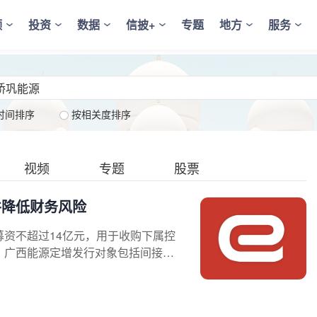
频
投资
数据
信披+
专题
地方
服务
时间排序
按相关度排序
视频
专题
股票
并降低财务风险
过募资不超过14亿元，用于收购下属控
，广西能源定增发行对象包括间接控