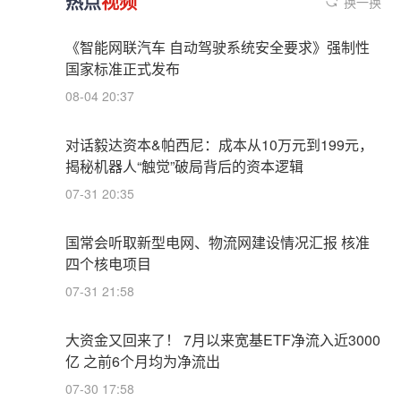
热点
视频
换一换
《智能网联汽车 自动驾驶系统安全要求》强制性
国家标准正式发布
08-04 20:37
对话毅达资本&帕西尼：成本从10万元到199元，
揭秘机器人“触觉”破局背后的资本逻辑
07-31 20:35
国常会听取新型电网、物流网建设情况汇报 核准
四个核电项目
07-31 21:58
大资金又回来了！ 7月以来宽基ETF净流入近3000
亿 之前6个月均为净流出
07-30 17:58