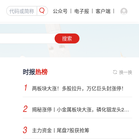
公众号
电子报
客户端
搜索
时报
热榜
换一换
两板块大涨！多股拉升，万亿巨头封涨停！
揭秘涨停丨小金属板块大涨，磷化铟龙头2连板
主力资金丨尾盘7股获抢筹