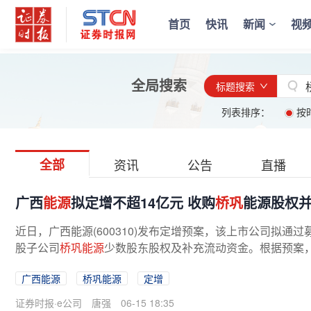
首页
快讯
新闻
视
全局搜索
标题搜索
列表排序：
按
全部
资讯
公告
直播
广西
能源
拟定增不超14亿元 收购
桥巩
能源股权
近日，广西能源(600310)发布定增预案，该上市公司拟通
股子公司
桥巩能源
少数股东股权及补充流动资金。根据预案
股股东广西能源集团在内的共计不...
广西能源
桥巩能源
定增
证券时报·e公司
唐强
06-15 18:35