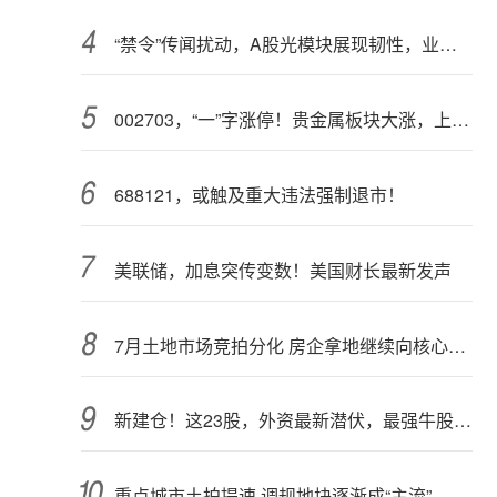
“禁令”传闻扰动，A股光模块展现韧性，业内人士：预计落地难度大
002703，“一”字涨停！贵金属板块大涨，上市公司盈利集体高增（附股）
688121，或触及重大违法强制退市！
美联储，加息突传变数！美国财长最新发声
7月土地市场竞拍分化 房企拿地继续向核心城市聚集
新建仓！这23股，外资最新潜伏，最强牛股在列
重点城市土拍提速 调规地块逐渐成“主流”