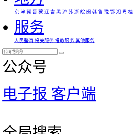
京
津
冀
晋
蒙
辽
吉
黑
沪
苏
浙
皖
闽
赣
鲁
豫
鄂
湘
粤
桂
服务
人民鉴真
投关服务
投教服务
其他服务
公众号
电子报
客户端
全局搜索