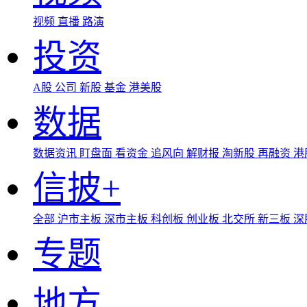
视频
直播
路演
投资
A股
公司
新股
基金
港美股
数据
数据资讯
盯盘面
看资金
追风向
解财报
淘新股
再融资
港
信披+
全部
沪市主板
深市主板
科创板
创业板
北交所
新三板
深
专题
地方