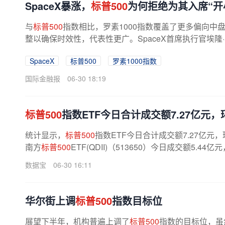
SpaceX暴涨，
标普500
为何拒绝为其入席“开
与
标普500
指数相比，罗素1000指数覆盖了更多偏向中
整以确保时效性，代表性更广。SpaceX首席执行官埃隆
8年，SpaceX营收将达到1000亿美元，...
SpaceX
标普500
罗素1000指数
国际金融报
06-30 18:19
标普500
指数ETF今日合计成交额7.27亿元，环
统计显示，
标普500
指数ETF今日合计成交额7.27亿元，
南方
标普500
ETF(QDII)（513650）今日成交额5.44
数据宝
06-30 16:11
华尔街上调
标普500
指数目标位
展望下半年，机构普遍上调了
标普500
指数的目标位，虽