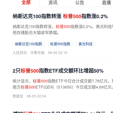
全部
资讯
公告
直播
纳斯达克100指数转涨
标普500
指数涨0.2%
纳斯达克100指数转涨，
标普500
指数涨0.2%。美光科
他存储股也大幅收窄跌幅。
纳斯达克100指数
标普500指数
美光科技
人民财讯
许擎天梅
08-06 22:19
2只
标普500
指数ETF成交额环比增超50%
统计显示，
标普500
指数ETF今日合计成交额7.78亿元，
南方
标普500
ETF(QDII)（513650）今日成交额4.69
数据宝
08-05 22:04