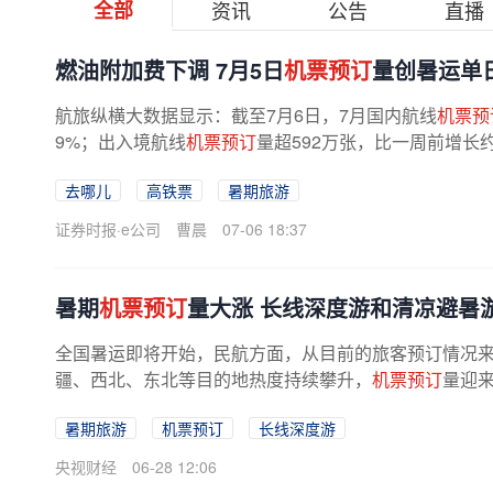
全部
资讯
公告
直播
燃油附加费下调 7月5日
机票预订
量创暑运单
航旅纵横大数据显示：截至7月6日，7月国内航线
机票预
9%；出入境航线
机票预订
量超592万张，比一周前增长
天，暑期（7.5—8.31）出发的机票搜索量...
去哪儿
高铁票
暑期旅游
证券时报·e公司
曹晨
07-06 18:37
暑期
机票预订
量大涨 长线深度游和清凉避暑
全国暑运即将开始，民航方面，从目前的旅客预订情况
疆、西北、东北等目的地热度持续攀升，
机票预订
量迎来
暑期旅游
机票预订
长线深度游
央视财经
06-28 12:06