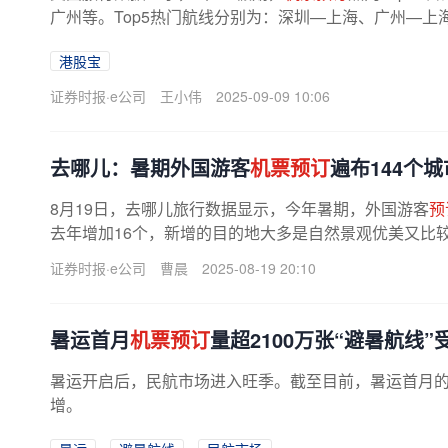
广州等。Top5热门航线分别为：深圳—上海、广州—
圳。小长假是“长线出游”的...
港股宝
证券时报·e公司
王小伟
2025-09-09 10:06
去哪儿：暑期外国游客
机票预订
遍布144个
8月19日，去哪儿旅行数据显示，今年暑期，外国游客
预
去年增加16个，新增的目的地大多是自然景观优美又比
掖、安徽安庆、湖北恩施、新疆...
证券时报·e公司
曹晨
2025-08-19 20:10
暑运首月
机票预订
量超2100万张“避暑航线”
暑运开启后，民航市场进入旺季。截至目前，暑运首月
增。