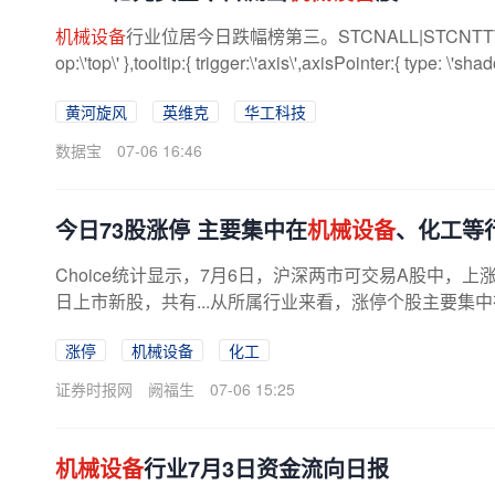
机械设备
行业位居今日跌幅榜第三。STCNALL|STCNTTTP|option={ 
op:\'top\' },tooltip:{ trigger:\'axis\',axisPointer:{ type: \'shado
黄河旋风
英维克
华工科技
数据宝
07-06 16:46
今日73股涨停 主要集中在
机械设备
、化工等
Choice统计显示，7月6日，沪深两市可交易A股中，上
日上市新股，共有...从所属行业来看，涨停个股主要集中
涨停
机械设备
化工
证券时报网
阙福生
07-06 15:25
机械设备
行业7月3日资金流向日报