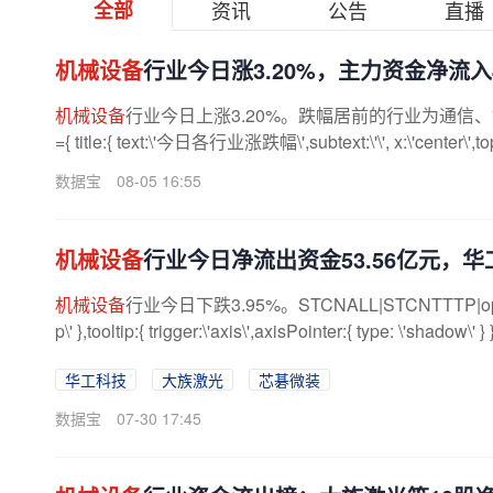
全部
资讯
公告
直播
机械设备
行业今日涨3.20%，主力资金净流入4
机械设备
行业今日上涨3.20%。跌幅居前的行业为通信、银行，跌
={ title:{ text:\'今日各行业涨跌幅\',subtext:\'\', x:\'center\',top:\'t
数据宝
08-05 16:55
机械设备
行业今日净流出资金53.56亿元，
机械设备
行业今日下跌3.95%。STCNALL|STCNTTTP|option={ tit
p\' },tooltip:{ trigger:\'axis\',axisPointer:{ type: \'shadow\' } 
华工科技
大族激光
芯碁微装
数据宝
07-30 17:45