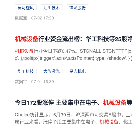
黄河旋风
汇川技术
锋龙股份
数据宝
07-02 17:29
机械设备
行业资金流出榜：华工科技等25股
机械设备
行业今日下跌0.47%。STCNALL|STCNTTTP|option={ tit
p\' },tooltip:{ trigger:\'axis\',axisPointer:{ type: \'shadow\' } 
华工科技
大族激光
昊志机电
数据宝
07-01 16:39
今日172股涨停 主要集中在电子、
机械设备
Choice统计显示，6月30日，沪深两市可交易A股中，上涨
属行业来看，涨停个股主要集中在电子、
机械设备
、化