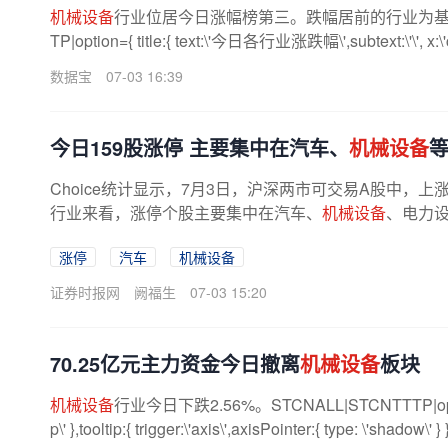
机械设备
行业位居今日涨幅榜第三。跌幅居前的行业为基础化工
TP|option={ title:{ text:\'今日各行业涨跌幅\',subtext:\'\', x:\'cente
数据宝
07-03 16:39
今日159股涨停 主要集中在汽车、
机械设备
Choice统计显示，7月3日，沪深两市可交易A股中，上涨
行业来看，涨停个股主要集中在汽车、
机械设备
、电力
涨停
汽车
机械设备
证券时报网
阙福生
07-03 15:20
70.25亿元主力资金今日撤离
机械设备
板块
机械设备
行业今日下跌2.56%。STCNALL|STCNTTTP|option={ tit
p\' },tooltip:{ trigger:\'axis\',axisPointer:{ type: \'shadow\' } 