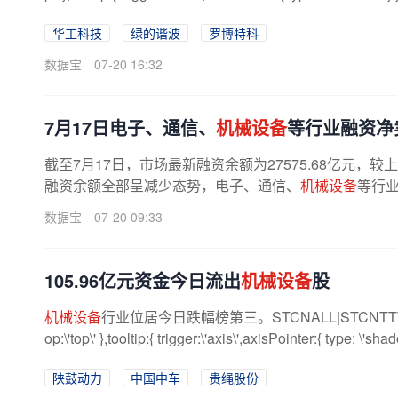
华工科技
绿的谐波
罗博特科
数据宝
07-20 16:32
7月17日电子、通信、
机械设备
等行业融资净
截至7月17日，市场最新融资余额为27575.68亿元，
融资余额全部呈减少态势，电子、通信、
机械设备
等行业
数据宝
07-20 09:33
105.96亿元资金今日流出
机械设备
股
机械设备
行业位居今日跌幅榜第三。STCNALL|STCNTTTP|option={ 
op:\'top\' },tooltip:{ trigger:\'axis\',axisPointer:{ type: \'shado
陕鼓动力
中国中车
贵绳股份