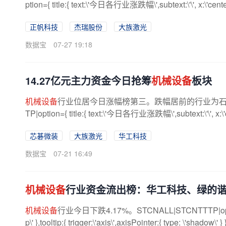
ption={ title:{ text:\'今日各行业涨跌幅\',subtext:\'\', x:\'center\',t
正帆科技
杰瑞股份
大族激光
数据宝
07-27 19:18
14.27亿元主力资金今日抢筹
机械设备
板块
机械设备
行业位居今日涨幅榜第三。跌幅居前的行业为石油石化
TP|option={ title:{ text:\'今日各行业涨跌幅\',subtext:\'\', x:\'cente
芯碁微装
大族激光
华工科技
数据宝
07-21 16:49
机械设备
行业资金流出榜：华工科技、绿的
机械设备
行业今日下跌4.17%。STCNALL|STCNTTTP|option={ tit
p\' },tooltip:{ trigger:\'axis\',axisPointer:{ type: \'shadow\' } 