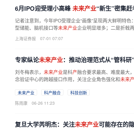
6月IPO迎受理小高峰
未来产业
“新生”密集赶
记者注意到，今年IPO受理企业“画像”呈现两大鲜明特色
型储能、脑机接口等
未来产业
企业明显增多；二是折戟再战
上海证券报
07-01 07:07
专家纵论
未来产业
：推动治理范式从“管科研”
刘冬梅表示，
未来产业
是科
产
融合要求最高、难度最大
念验证中心的跨越接口作用，关注企业角色强化和
未来
未来产业
科产融合
科技创新
陈雨康
06-26 11:23
复旦大学芮明杰：关注
未来产业
可能存在的