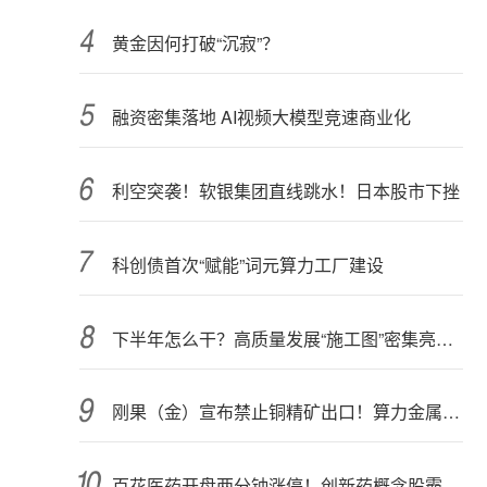
黄金因何打破“沉寂”？
融资密集落地 AI视频大模型竞速商业化
利空突袭！软银集团直线跳水！日本股市下挫
科创债首次“赋能”词元算力工厂建设
下半年怎么干？高质量发展“施工图”密集亮相 聚焦主业提质增效 国资央企向AI要动能
刚果（金）宣布禁止铜精矿出口！算力金属影响多大？
百花医药开盘两分钟涨停！创新药概念股霸屏，业绩预喜股来了