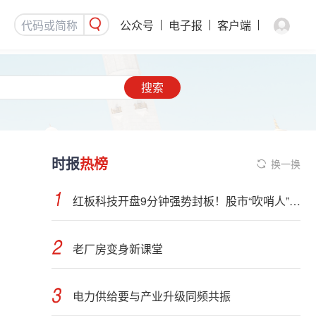
公众号
电子报
客户端
搜索
时报
热榜
换一换
红板科技开盘9分钟强势封板！股市“吹哨人”突然改口！市场风向变了？
老厂房变身新课堂
电力供给要与产业升级同频共振