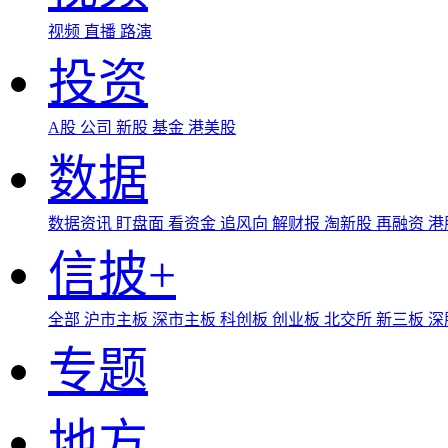
视频
直播
路演
投资
A股
公司
新股
基金
港美股
数据
数据资讯
盯盘面
看资金
追风向
解财报
淘新股
再融资
港
信披+
全部
沪市主板
深市主板
科创板
创业板
北交所
新三板
深
专题
地方