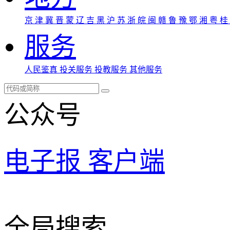
京
津
冀
晋
蒙
辽
吉
黑
沪
苏
浙
皖
闽
赣
鲁
豫
鄂
湘
粤
桂
服务
人民鉴真
投关服务
投教服务
其他服务
公众号
电子报
客户端
全局搜索