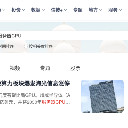
频
投资
数据
信披+
专题
地方
服务
时间排序
按相关度排序
视频
专题
股票
A股算力板块爆发海光信息涨停
气度有望比肩GPU。超威半导体（A
亿美元，并将2030年
服务器CPU
潜