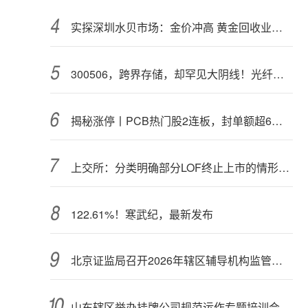
实探深圳水贝市场：金价冲高 黄金回收业务率先回暖
300506，跨界存储，却罕见大阴线！光纤需求激增，稀土细分原料，火了
揭秘涨停丨PCB热门股2连板，封单额超6亿元
上交所：分类明确部分LOF终止上市的情形和程序
122.61%！寒武纪，最新发布
北京证监局召开2026年辖区辅导机构监管交流会
山东辖区举办挂牌公司规范运作专题培训会