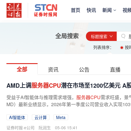
首页
快讯
新闻
视
全局搜索
标题搜索
列表排序：
按
全部
资讯
公告
直播
AMD上调
服务器CPU
潜在市场至1200亿美元 
受益于AI智能体与推理需求增强，
服务器CPU
需求旺盛，景
MD）最新业绩显示，2026年第一季度公司营业收入实现103
在市场规模预期翻倍上调至1200亿美元以上...
AI智能体
云计算
Meta
证券时报·e公司
阮润生
05-06 15:41