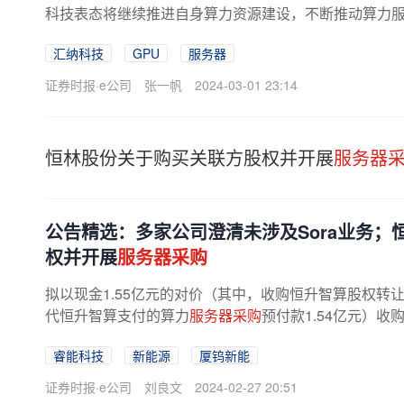
科技表态将继续推进自身算力资源建设，不断推动算力服
告，截至前一日，供应商A（涉及...
汇纳科技
GPU
服务器
证券时报·e公司
张一帆
2024-03-01 23:14
恒林股份关于购买关联方股权并开展
服务器
公告精选：多家公司澄清未涉及Sora业务；
权并开展
服务器采购
拟以现金1.55亿元的对价（其中，收购恒升智算股权转
代恒升智算支付的算力
服务器采购
预付款1.54亿元）收
体继续履行其算力
服务器采购
合同。...
睿能科技
新能源
厦钨新能
证券时报·e公司
刘良文
2024-02-27 20:51