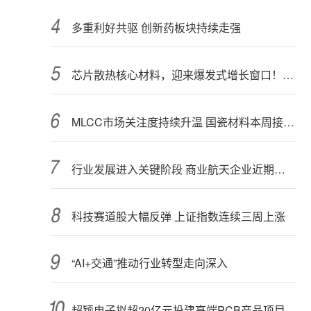
多重利好共驱 创新药板块持续走强
芯片散热核心材料，迎来爆发式增长窗口！3只概念股年内涨幅翻倍
MLCC市场关注度持续升温 国瓷材料本周接受152家机构调研
行业发展进入关键阶段 商业航天企业近期密集融资
科技赛道股大幅反弹 上证指数连续三周上涨
“AI+交通”推动行业转型走向深入
超颖电子拟超20亿元投建高端PCB产品项目