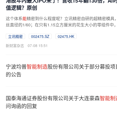
港股年内最大IPO来了！营收15年翻130倍，A
值逻辑？原创
这个体系
能
精密到什么程度呢？立讯精密自研的超精密模具
丝直径的1/60；在只有1.15立方厘米的花生大小的零组件中
数。深耕精密制造多年，立讯精密构建...
立讯精密
002475.SZ
02475.HK
新财富杂志
07-08 15:51
宁波均普
智能制造
股份有限公司关于部分募投项
的公告
国泰海通证券股份有限公司关于大连豪森
智能制
问询函的回复