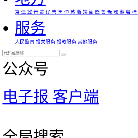
京
津
冀
晋
蒙
辽
吉
黑
沪
苏
浙
皖
闽
赣
鲁
豫
鄂
湘
粤
桂
服务
人民鉴真
投关服务
投教服务
其他服务
公众号
电子报
客户端
全局搜索