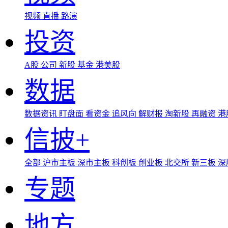
视频
直播
路演
投资
A股
公司
新股
基金
港美股
数据
数据资讯
盯盘面
看资金
追风向
解财报
淘新股
再融资
港
信披+
全部
沪市主板
深市主板
科创板
创业板
北交所
新三板
深
专题
地方