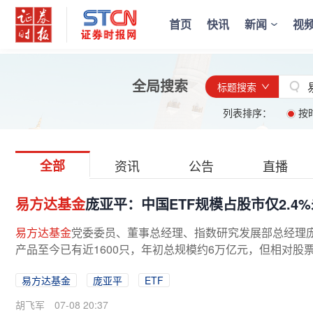
首页
快讯
新闻
视
全局搜索
标题搜索
列表排序：
按
全部
资讯
公告
直播
易方达基金
庞亚平：中国ETF规模占股市仅2.4
易方达基金
党委委员、董事总经理、指数研究发展部总经理庞
产品至今已有近1600只，年初总规模约6万亿元，但相对股票市
易方达基金
庞亚平
ETF
胡飞军
07-08 20:37