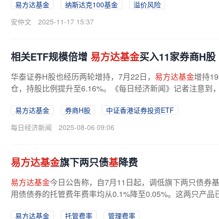
易方达基金
纳斯达克100基金
溢价风险
安仲文
2025-11-17 15:37
相关ETF规模倍增
易方达基金
买入11家券商H股
华泰证券H股也经历两轮增持，7月22日，
易方达基金
增持19
仓，持股比例提升至6.16%。《每日经济新闻》记者注意到
易方达基金
券商H股
中证香港证券投资ETF
每日经济新闻
2025-08-06 09:06
易方达基金
旗下两只债
基
降费
易方达基金
今日公告称，自7月11日起，调低旗下两只债券
用债债券的托管费年费率均从0.1%降至0.05%。这两只产品
易方达基金
托管费率
管理费率