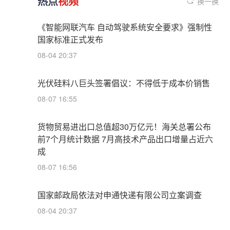
热点
视频
换一换
《智能网联汽车 自动驾驶系统安全要求》强制性
国家标准正式发布
08-04 20:37
光伏硅料八巨头签署倡议：不得低于成本价销售
08-07 16:55
货物贸易进出口总值超30万亿元！海关总署公布
前7个月统计数据 7月高技术产品出口增量占近六
成
08-07 16:56
国家邮政局依法对申通快递有限公司立案调查
08-04 20:37