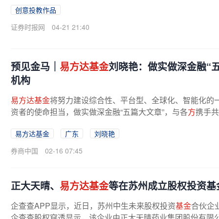
创意投教作品
证券时报网
04-21 21:40
预见金马｜
易方达基金
刘晓艳：做实做深金融“
机构
易方达基金
将努力建设综合性、平台型、全球化、智能化的
资者的使命担当，做实做深金融“五篇大文章”，与各
方
携手共
和中国式现代化大局。...
易方达基金
广东
刘晓艳
券商中国
02-16 07:45
正大天晴、
易方达基金
等在苏州成立股权投资基
企查查APP显示，近日，苏州中生未来股权投资
基金
合伙企
企查查股权穿透显示，该企业由正大天晴药业集团股份有限