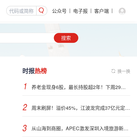
公众号
电子报
客户端
搜索
时报
热榜
换一换
养老金现身6股，最长持股超2年！下周29股面临解禁（附股）
周末刷屏！溢价45%，江波龙完成37亿元定增事项
从山海到商圈，APEC激发深圳入境旅游新活力