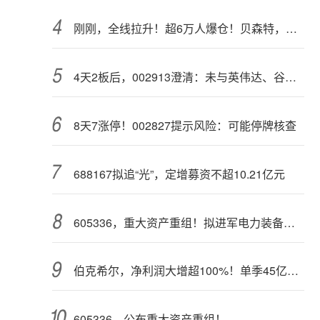
刚刚，全线拉升！超6万人爆仓！贝森特，突然发声
4天2板后，002913澄清：未与英伟达、谷歌合作，与AMD合作处于送样阶段
8天7涨停！002827提示风险：可能停牌核查
688167拟追“光”，定增募资不超10.21亿元
605336，重大资产重组！拟进军电力装备领域
伯克希尔，净利润大增超100%！单季45亿美元回购
605336，公布重大资产重组！