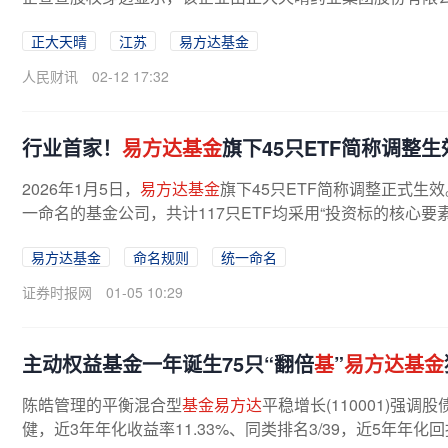
正大天晴
江苏
易方达基金
人民财讯
02-12 17:32
行业首家！
易方达基金
旗下45只ETF简称调整
2026年1月5日，
易方达基金
旗下45只ETF简称调整正式生
一命名的基金公司，共计117只ETF均采用“投资标的核心要素+
易方达基金
命名规则
统一命名
证券时报网
01-05 10:29
主动权益基金一年诞生75只“翻倍
基
”
易方达基金
陈皓管理的平衡混合型
基金易方达
平稳增长(110001)强
健，近3年年化收益率11.33%、同类排名3/39，近5年年化回报