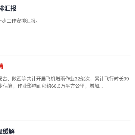
排汇报
一步工作安排汇报。
情
蒙古、陕西等共计开展飞机增雨作业32架次，累计飞行时长99
估算，作业影响面积约68.3万平方公里，增加...
显缓解