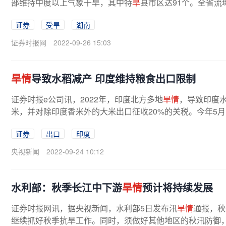
部维持中度以上气象干旱，其中特
旱
县市区达91个。全省流域
证券
受旱
湖南
证券时报网
2022-09-26 15:03
旱情
导致水稻减产 印度维持粮食出口限制
证券时报e公司讯，2022年，印度北方多地
旱情
，导致印度
米，并对除印度香米外的大米出口征收20%的关税。今年5月
证券
出口
印度
央视新闻
2022-09-24 10:12
水利部：秋季长江中下游
旱情
预计将持续发展
证券时报网讯，据央视新闻，水利部5日发布汛
旱情
通报，秋
继续抓好秋季抗旱工作。同时，须做好其他地区的秋汛防御，