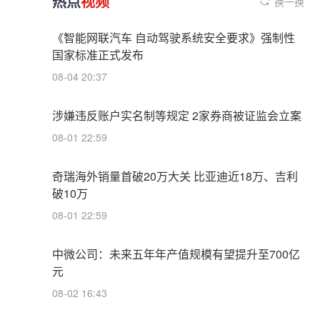
热点
视频
换一换
《智能网联汽车 自动驾驶系统安全要求》强制性
国家标准正式发布
08-04 20:37
涉嫌违反账户实名制等规定 2家券商被证监会立案
08-01 22:59
奇瑞海外销量首破20万大关 比亚迪近18万、吉利
破10万
08-01 22:59
中微公司：未来五年年产值规模有望提升至700亿
元
08-02 16:43