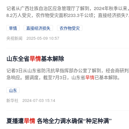
记者从广西壮族自治区应急管理厅了解到，2024年秋季以
8.2万人受灾，农作物受灾面积233.3千公顷；直接经济损失7
旱情
直接经济损失
农作物受灾
央视新闻
2025-05-09 10:57
山东全省
旱情
基本解除
记者3日从山东省防汛抗旱指挥部办公室了解到，经会商研判
急响应。据调度，截至7月3日，山东省
旱情
已基本解除。
山东
新华社
2024-07-03 15:14
夏播遭
旱情
各地全力调水确保“种足种满”