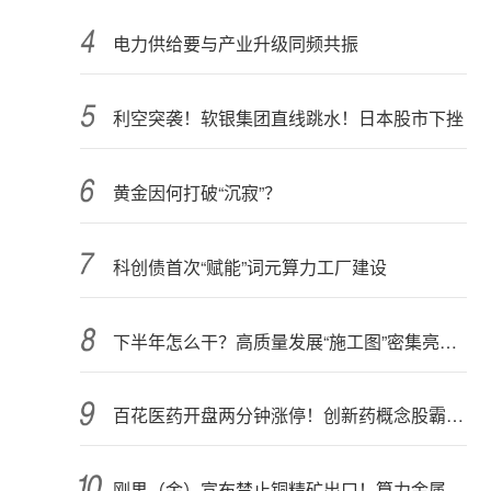
电力供给要与产业升级同频共振
利空突袭！软银集团直线跳水！日本股市下挫
黄金因何打破“沉寂”？
科创债首次“赋能”词元算力工厂建设
下半年怎么干？高质量发展“施工图”密集亮相 聚焦主业提质增效 国资央企向AI要动能
百花医药开盘两分钟涨停！创新药概念股霸屏，业绩预喜股来了
刚果（金）宣布禁止铜精矿出口！算力金属影响多大？