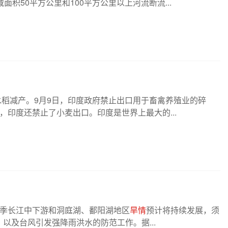
面积50平方公里和100平方公里以上河流断流...
水稻减产。9月9日，印度政府禁止出口用于畜禽养殖业的碎
，印度还禁止了小麦出口。印度是世界上最大的...
季长江中下游和洞庭湖、鄱阳湖地区
旱情
预计将持续发展，须
以及台风引发强降雨洪水的防范工作。据...