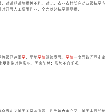
展，对适期适墒播种不利。对此，农业农村部启动四级抗旱应
时开展人工增雨作业，全力以赴抗旱保夏播，...
旱等级已达重
旱
，局地
旱情
继续发展。
旱情
一度导致河西走廊
受到临时性影响。国家防总：形势不容乐观 ...
联合发布了美国干旱监测图。作为粮食主产区，美国中西部地