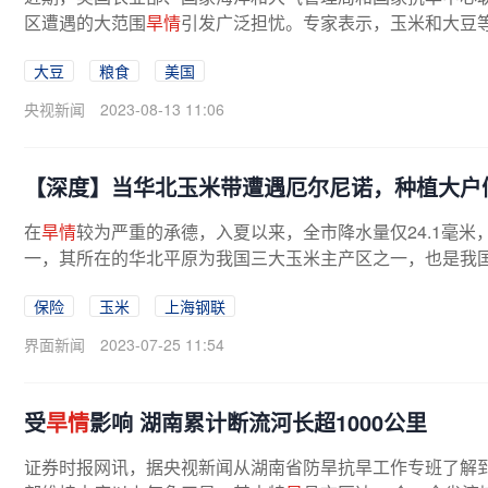
区遭遇的大范围
旱情
引发广泛担忧。专家表示，玉米和大豆
大豆
粮食
美国
央视新闻
2023-08-13 11:06
【深度】当华北玉米带遭遇厄尔尼诺，种植大户
在
旱情
较为严重的承德，入夏以来，全市降水量仅24.1毫米
一，其所在的华北平原为我国三大玉米主产区之一，也是我国
保险
玉米
上海钢联
界面新闻
2023-07-25 11:54
受
旱情
影响 湖南累计断流河长超1000公里
证券时报网讯，据央视新闻从湖南省防旱抗旱工作专班了解