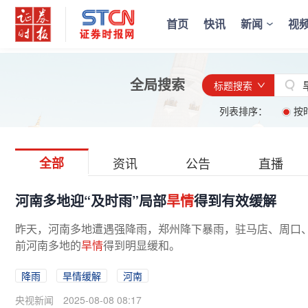
首页
快讯
新闻
视
全局搜索
标题搜索
列表排序：
按
全部
资讯
公告
直播
河南多地迎“及时雨”局部
旱情
得到有效缓解
昨天，河南多地遭遇强降雨，郑州降下暴雨，驻马店、周口
前河南多地的
旱情
得到明显缓和。
降雨
旱情缓解
河南
央视新闻
2025-08-08 08:17