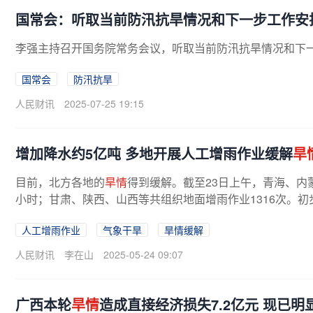
国常会：听取当前防汛抗旱情况和下一步工作安
李强主持召开国务院常务会议，听取当前防汛抗旱情况和下
国常会
防汛抗旱
人民财讯
2025-07-25 19:15
增加降水约5亿吨 多地开展人工增雨作业缓解
旱
目前，北方各地的
旱情
得到缓解。截至23日上午，青海、内
小时；甘肃、陕西、山西等共组织地面增雨作业1316次。初步
人工增雨作业
气象干旱
旱情缓解
人民财讯
李在山
2025-05-24 09:07
广西本轮
旱情
造成直接经济损失7.2亿元 现已明