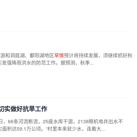
下游和洞庭湖、鄱阳湖地区
旱情
预计将持续发展，须继续抓好秋
发强降雨洪水的防范工作。据预测，秋季...
切实做好抗旱工作
6日，66条河流断流，25座水库干涸，2138眼机电井出水不
积达59.1万公顷。“村里本来就少水，连着大...