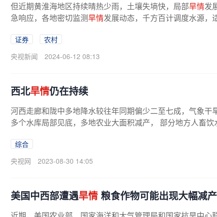
但近期黄淮海地区持续晴热少雨，土壤失墒快，局部
旱情
发
急响应，各地密切监测
旱情
发展动态，千方百计调度水源，适
证券
农村
央视新闻
2024-06-12 08:13
西北
旱情
仍在持续
河西走廊和陇中多地降水较往年同期偏少二至七成，气象干
多个水库局部见底，多地农业大面积减产， 部分地方人畜饮水
综合
央视网
2023-08-30 14:05
美国中西部遭遇
旱情
粮食作物可能出现大幅减产
近期，美国农业部、国家海洋和大气管理局和国家抗旱中心