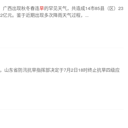
来，广西出现秋冬春连
旱
的罕见天气，共造成14市85县（区）23
.2亿元。鉴于近期出现多次降雨天气过程，...
，山东省防汛抗旱指挥部决定于7月2日18时终止抗旱四级应