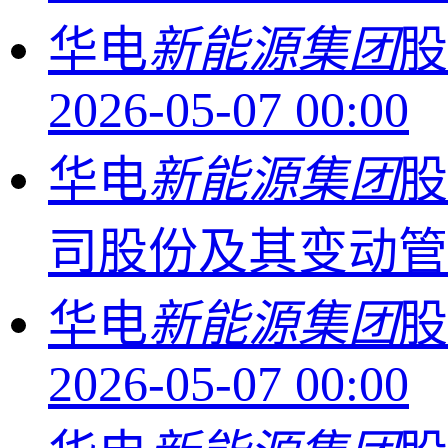
华电
新能源集团
股
2026-05-07 00:00
华电
新能源集团
股
司股份及其变动
华电
新能源集团
股
2026-05-07 00:00