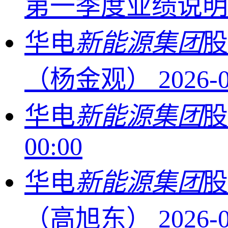
第一季度业绩说
华电
新能源集团
股
（杨金观）
2026-0
华电
新能源集团
股
00:00
华电
新能源集团
股
（高旭东）
2026-0