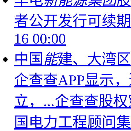
华电
新能源集团
股
者公开发行可续
16 00:00
​中国
能
建、大湾区
企查查APP显示
立，...企查查
国电力工程顾问集