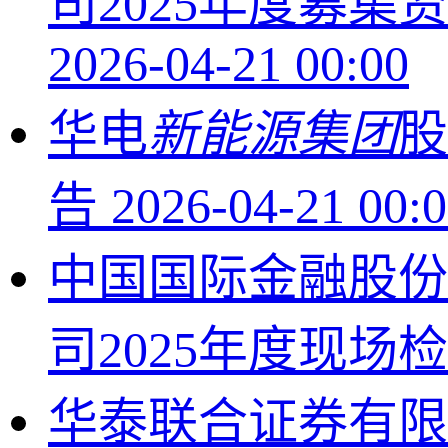
司2025年度募
2026-04-21 00:00
华电
新能源集团
股
告
2026-04-21 00:
中国国际金融股份
司2025年度现场
华泰联合证券有限