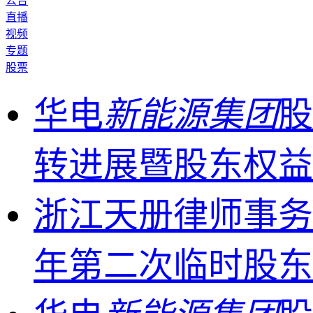
公告
直播
视频
专题
股票
华电
新能源集团
股
转进展暨股东权
浙江天册律师事务
年第二次临时股