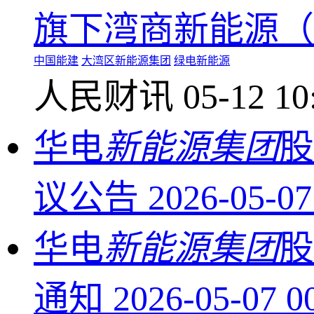
旗下湾商新能源（
中国能建
大湾区新能源集团
绿电新能源
人民财讯
05-12 10
华电
新能源集团
股
议公告
2026-05-07
华电
新能源集团
股
通知
2026-05-07 0