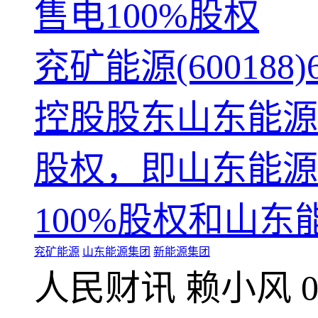
售电100%股权
兖矿能源(60018
控股股东山东能源
股权，即山东能源
100%股权和山东
兖矿能源
山东能源集团
新能源集团
人民财讯
赖小风
0