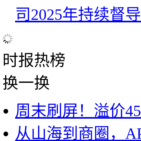
司2025年持续督
时报
热榜
换一换
周末刷屏！溢价4
从山海到商圈，A