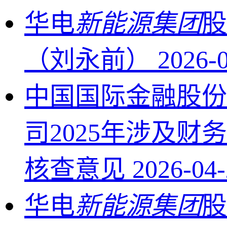
华电
新能源集团
股
（刘永前）
2026-0
中国国际金融股份
司2025年涉及
核查意见
2026-04-
华电
新能源集团
股