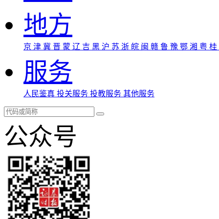
地方
京
津
冀
晋
蒙
辽
吉
黑
沪
苏
浙
皖
闽
赣
鲁
豫
鄂
湘
粤
桂
服务
人民鉴真
投关服务
投教服务
其他服务
公众号