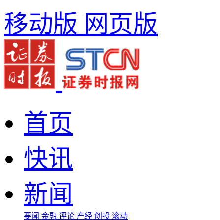
移动版
网页版
首页
快讯
新闻
要闻
金融
评论
产经
创投
滚动