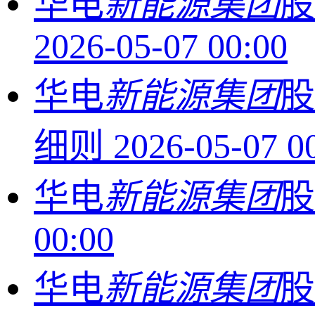
华电
新能源集团
股
2026-05-07 00:00
华电
新能源集团
股
细则
2026-05-07 0
华电
新能源集团
股
00:00
华电
新能源集团
股