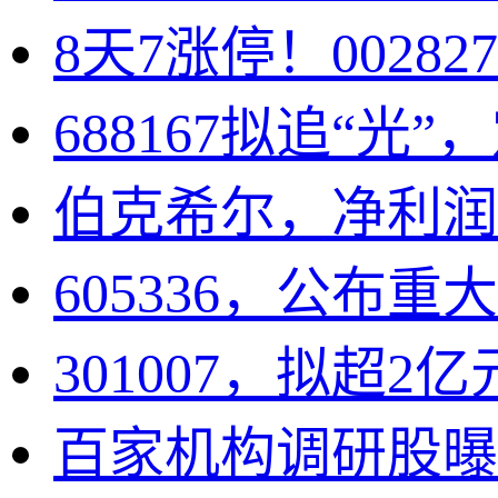
8天7涨停！002
688167拟追“光”
伯克希尔，净利润
605336，公布
301007，拟超
百家机构调研股曝