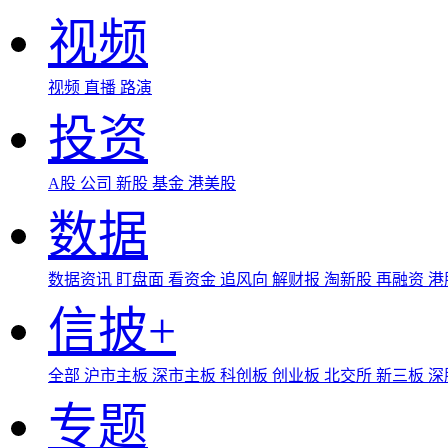
视频
视频
直播
路演
投资
A股
公司
新股
基金
港美股
数据
数据资讯
盯盘面
看资金
追风向
解财报
淘新股
再融资
港
信披+
全部
沪市主板
深市主板
科创板
创业板
北交所
新三板
深
专题