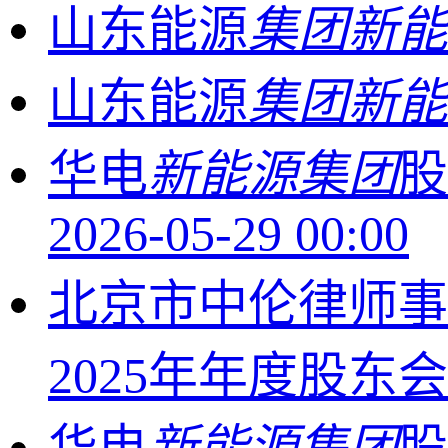
山东能源
集团新能
山东能源
集团新能
华电
新能源集团
股
2026-05-29 00:00
北京市中伦律师事
2025年年度股