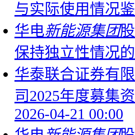
与实际使用情况
华电
新能源集团
股
保持独立性情况
华泰联合证券有限
司2025年度募
2026-04-21 00:00