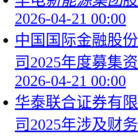
华电
新能源集团
股
2026-04-21 00:00
中国国际金融股份
司2025年度募
2026-04-21 00:00
华泰联合证券有限
司2025年涉及