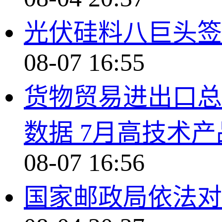
光伏硅料八巨头签
08-07 16:55
货物贸易进出口总
数据 7月高技术
08-07 16:56
国家邮政局依法对