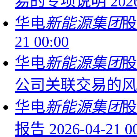
易的专项说明
202
华电
新能源集团
股
21 00:00
华电
新能源集团
股
公司关联交易的
华电
新能源集团
股
报告
2026-04-21 0