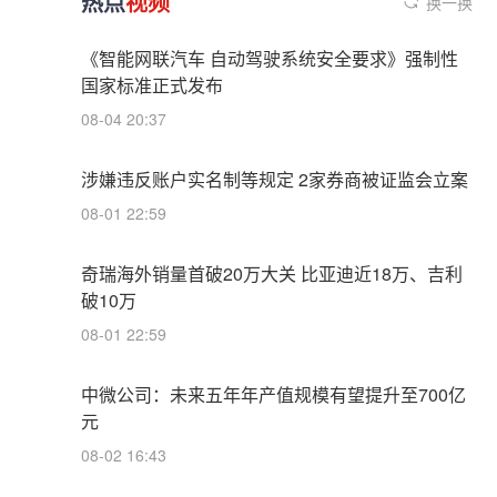
热点
视频
换一换
《智能网联汽车 自动驾驶系统安全要求》强制性
国家标准正式发布
08-04 20:37
涉嫌违反账户实名制等规定 2家券商被证监会立案
08-01 22:59
奇瑞海外销量首破20万大关 比亚迪近18万、吉利
破10万
08-01 22:59
中微公司：未来五年年产值规模有望提升至700亿
元
08-02 16:43