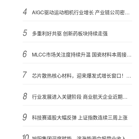
AIGC驱动运动相机行业增长 产业链公司密集布局光学与AI芯片
多重利好共驱 创新药板块持续走强
MLCC市场关注度持续升温 国瓷材料本周接受152家机构调研
芯片散热核心材料，迎来爆发式增长窗口！3只概念股年内涨幅翻倍
行业发展进入关键阶段 商业航天企业近期密集融资
科技赛道股大幅反弹 上证指数连续三周上涨
旭阳集团深度赋能，滨海能源中报营业收入增长78.54%