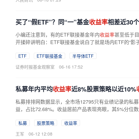
买了“假ETF”？同“一”基金
收益率
相差近30
小编还注意到，有的ETF联接基金年内
收益率
甚至低于目
开揉碎讲明白：ETF联接基金说白了就是场内ETF的“影
一样。现在指数基金越来越火，ETF...
ETF
ETF联接基金
半导体ETF
证券时报基金观察室
06-16 17:52
私募年内平均
收益率
近8%股票策略以近10%
私募排排网数据显示，全市场12795只有业绩记录的私
益，占比72.68%。收益居前产品表现亮眼，其5%分位
私募
股票策略
收益率
王军
06-12 12:08