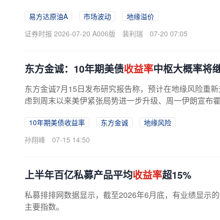
围，而地缘冲突搅动下原油类基金同步...
易方达原油A
市场波动
地缘溢价
证券时报 2026-07-20 A006版
裴利瑞
07-20 07:05
东方金诚：10年期美债
收益率
中枢大概率将
东方金诚7月15日发布研究报告称，预计在地缘风险重新
虑到周末以来美伊紧张局势进一步升级、周一伊朗宣布霍尔
10年期美债收益率
东方金诚
地缘风险
孙翔峰
07-15 14:50
上半年百亿私募产品平均
收益率
超15%
私募排排网数据显示，截至2026年6月底，有业绩显示的
主要指数。