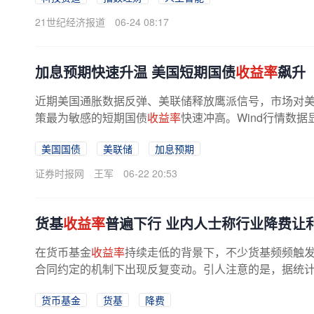
21世纪经济报道
06-24 08:17
加息预期快速升温 美国短期国债
收益率
飙升
近期美国通胀数据反弹、美联储释放鹰派信号，市场对
策最为敏感的短期国债
收益率
快速冲高。Wind行情数据
美国国债
美联储
加息预期
证券时报网
王军
06-22 20:53
货基
收益率
普遍下行 业内人士称行业降费让
在货币基金
收益率
持续走低的背景下，不少货基频频触发
合同约定的机制下出现反复变动。引人注意的是，据统计，当
货币基金
货基
降费