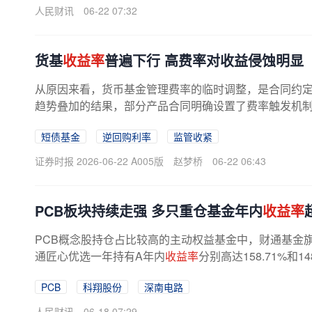
人民财讯
06-22 07:32
货基
收益率
普遍下行 高费率对收益侵蚀明显
从原因来看，货币基金管理费率的临时调整，是合同约
趋势叠加的结果，部分产品合同明确设置了费率触发机
机构交
收
透支风险，需自动下调管理...
短债基金
逆回购利率
监管收紧
证券时报 2026-06-22 A005版
赵梦桥
06-22 06:43
PCB板块持续走强 多只重仓基金年内
收益率
PCB概念股持仓占比较高的主动权益基金中，财通基金
通匠心优选一年持有A年内
收益率
分别高达158.71%和1
PCB
科翔股份
深南电路
人民财讯
06-18 07:29