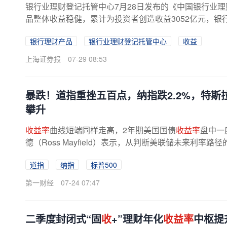
银行业理财登记托管中心7月28日发布的《中国银行业理
品整体收益稳健，累计为投资者创造收益3052亿元，银
银行理财产品
银行业理财登记托管中心
收益
上海证券报
07-29 08:53
暴跌！道指重挫五百点，纳指跌2.2%，特斯拉
攀升
收益率
曲线短端同样走高，2年期美国国债
收益率
盘中一
德（Ross Mayfield）表示，从判断美联储未来利率
道指
纳指
标普500
第一财经
07-24 07:47
二季度封闭式“固
收
+”理财年化
收益率
中枢提