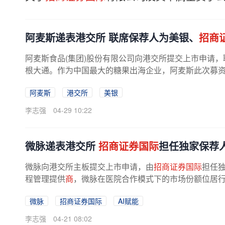
阿麦斯递表港交所 联席保荐人为美银、
招商
阿麦斯食品(集团)股份有限公司向港交所提交上市申请
根大通。作为中国最大的糖果出海企业，阿麦斯此次募
售渠道网络建设、品牌推广及研发...
阿麦斯
港交所
美银
李志强
04-29 10:22
微脉递表港交所
招商证券国际
担任独家保荐
微脉向港交所主板提交上市申请，由
招商证券国际
担任独
程管理提供
商
，微脉在医院合作模式下的市场份额位居行业
疗服务从单次治疗向主动式健康管理...
微脉
招商证券国际
AI赋能
李志强
04-21 08:02