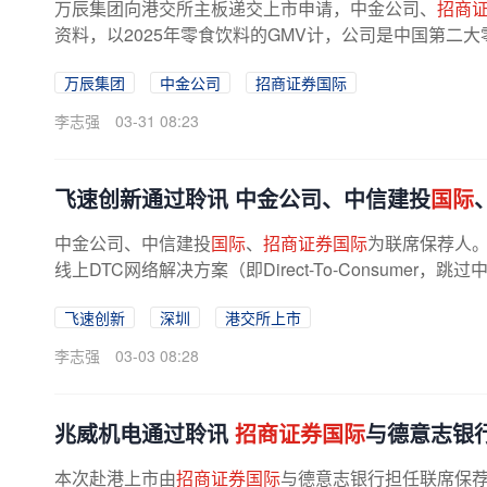
万辰集团向港交所主板递交上市申请，中金公司、
招商
资料，以2025年零食饮料的GMV计，公司是中国第二
想来位列中国量贩零食饮料零售品牌...
万辰集团
中金公司
招商证券国际
李志强
03-31 08:23
飞速创新通过聆讯 中金公司、中信建投
国际
中金公司、中信建投
国际
、
招商证券国际
为联席保荐人。
线上DTC网络解决方案（即Direct-To-Consumer，跳过
模式）提供
商
，占据6.9%的市场份额...
飞速创新
深圳
港交所上市
李志强
03-03 08:28
兆威机电通过聆讯
招商证券国际
与德意志银
本次赴港上市由
招商证券国际
与德意志银行担任联席保