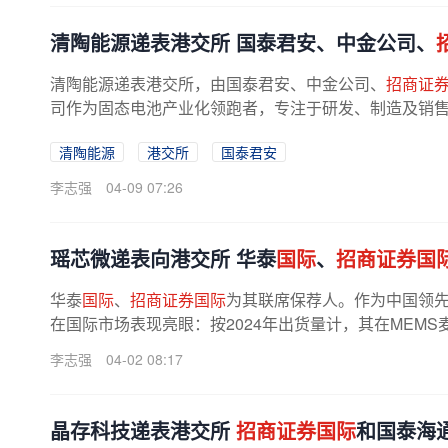
清陶能源递表港交所 国泰君安、中金公司、
清陶能源递表港交所，由国泰君安、中金公司、
招商证
司作为固态电池产业化领跑者，专注于研发、制造及销
及全固态电池。根据弗若斯特沙利文...
清陶能源
港交所
国泰君安
李志强
04-09 07:26
瑶芯微递表向港交所 华泰
国际
、
招商证券国
华泰
国际
、
招商证券国际
为其联席保荐人。作为中国领
在国际市场表现亮眼：按2024年出货量计，其在MEM
一，全球市场占有率达16.8%。瑶芯微是...
李志强
04-02 08:17
晶存科技递表港交所
招商证券国际
和国泰海