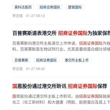
富的全球产品管线。公司的核心产品...
奥科达医药
招商证券国际
建银国际
李志强
01-27 09:12
百普赛斯递表港交所
招商证券国际
为独家保
百普赛斯向港交所主板递交上市申请，
招商证券国际
为
料，百普赛斯是生物试剂行业，尤其是重组蛋白细分领域
全球重组蛋白市场所有中国本土供应
商
...
百普赛斯
招商证券国际
港交所主板上市
李志强
01-27 08:42
国
恩股份通过港交所聆讯
招商证券国际
保荐
国
恩股份通过港交所主板上市聆讯，由
招商证券国际
独
化工（化工新材料）和大健康（明胶、胶原蛋白及其上
产业链，产品涵盖绿色石化材料（如...