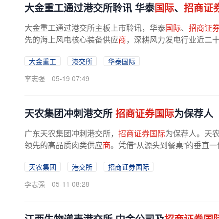
大金重工通过港交所聆讯 华泰
国际
、
招商证
大金重工通过港交所主板上市聆讯，华泰
国际
、
招商证
先的海上风电核心装备供应
商
，深耕风力发电行业近二
电基础装备建造+运输+交付一站式...
大金重工
港交所
华泰国际
李志强
05-19 07:49
天农集团冲刺港交所
招商证券国际
为保荐人
广东天农集团冲刺港交所，
招商证券国际
为保荐人。天
领先的高品质肉类供应
商
。凭借“从源头到餐桌”的垂直一
国清远鸡市场约65.3%的份额，...
天农集团
港交所
招商证券国际
李志强
05-11 08:28
江西生物递表港交所 中金公司及
招商证券国