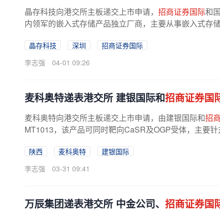
晶存科技向港交所主板递交上市申请，
招商证券国际
和
内领军的嵌入式存储产品独立厂商，主要从事嵌入式存
销售，通过外购晶圆集成自研技术...
晶存科技
深圳
招商证券国际
李志强
04-01 09:26
麦科奥特递表港交所 建银国际和
招商证券国
麦科奥特向港交所主板递交上市申请，由建银国际和
招
MT1013，该产品可同时靶向CaSR及OGP受体，主要针
伴骨质疏松等适应症。II期试验显示，MT1013...
陕西
麦科奥特
建银国际
李志强
03-31 09:41
万辰集团递表港交所 中金公司、
招商证券国