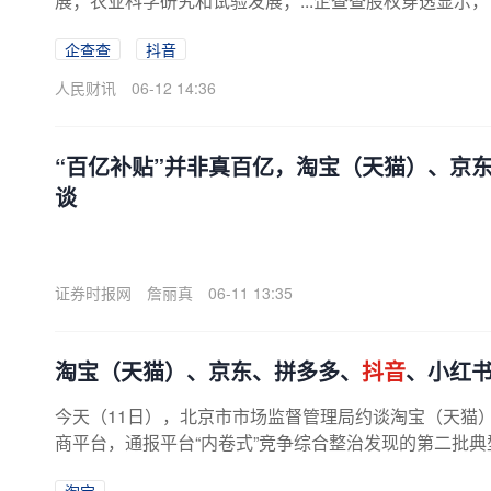
展；农业科学研究和试验发展；...企查查股权穿透显示
企查查
抖音
人民财讯
06-12 14:36
“百亿补贴”并非真百亿，淘宝（天猫）、京
谈
证券时报网
詹丽真
06-11 13:35
淘宝（天猫）、京东、拼多多、
抖音
、小红
今天（11日），北京市市场监督管理局约谈淘宝（天猫
商平台，通报平台“内卷式”竞争综合整治发现的第二批
促销规则制定与公示不规范、商品...