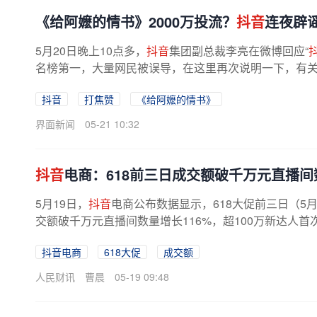
《给阿嬷的情书》2000万投流？
抖音
连夜辟
5月20日晚上10点多，
抖音
集团副总裁李亮在微博回应“
名榜第一，大量网民被误导，在这里再次说明一下，有关“秦
抖音
打焦赞
《给阿嬷的情书》
界面新闻
05-21 10:32
抖音
电商：618前三日成交额破千万元直播间
5月19日，
抖音
电商公布数据显示，618大促前三日（5月
交额破千万元直播间数量增长116%，超100万新达人首次
抖音电商
618大促
成交额
人民财讯
曹晨
05-19 09:48