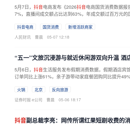
5月7日，
抖音
电商发布《2026
抖音
电商国货消费数据报
7%，直播间成交额占比达到63%，年成交额过百万元的国
抖音电商
国货消费
新增活跃商家
人民财讯
曹晨
05-07 12:18
“五一”文旅沉浸游与就近休闲游双向升温 酒
5月6日，
抖音
生活服务发布假期消费数据，假期酒店宾馆
订单同比上涨61%，亲子游带动家庭餐团购同比提升49
字号、沉浸式体验等多元消费赛道表现...
火锅
北京
反向旅游
证券时报·e公司
曹晨
05-06 18:17
抖音
副总裁李亮：网传所谓红果短剧收费的