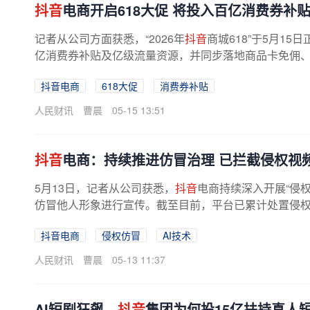
抖音
电商开启618大促 将投入百亿消费券补
记者从公司方面获悉，“2026年
抖音
商城618”于5月15
亿消费券补贴及亿级流量资源，并同步落地商品卡免佣、开
抖音电商
618大促
消费券补贴
人民财讯
曹晨
05-15 13:51
抖音
电商：持续推进仿冒治理 已拦截侵权视频
5月13日，记者从公司获悉，
抖音
电商持续深入开展“侵
仿冒他人形象进行宣传。截至目前，平台已累计处置侵权仿
抖音电商
侵权仿冒
AI技术
人民财讯
曹晨
05-13 11:37
AI短剧狂飙，
抖音
集团为何投15亿扶持真人