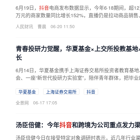
6月19日，
抖音
电商发布数据显示，今年6·18期间，超
万元的商家数量同比增长152%，直播仍是拉动商品销售、
人民财讯
曹晨
06-20 11:50
青春投研力觉醒，华夏基金×上交所投教基地
长
6月14日，华夏基金携手上海证券交易所投资者教育基地
会、一座“新世代投研力实验室”，陪伴青年群体，把毕
次活动以毕业歌会和华夏基金新...
华夏基金
上海证券交易所
抖音
全景网
06-17 17:05
汤臣倍健：今年
抖音
和跨境为公司重点发力
汤臣倍健今日在接受特定对象调研时表示，近几年行业渠