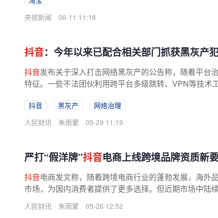
淘宝
央视新闻
06-11 11:18
抖音
：今年以来已配合相关部门抓获黑灰产犯
抖音
发布关于深入打击网络黑灰产的公告称，随着平台
特征。一些不法团伙利用跨平台多级跳转、VPN等技术工
抖音
黑灰产
网络治理
人民财讯
朱雨蒙
05-29 11:19
严打“假洋牌”
抖音
电商上线跨境品牌资质新
抖音
电商发文称，随着跨境电商行业的蓬勃发展，海外
市场，为国内消费者提供了更多选择。但近期市场中陆续出
人民财讯
朱雨蒙
05-26 12:52