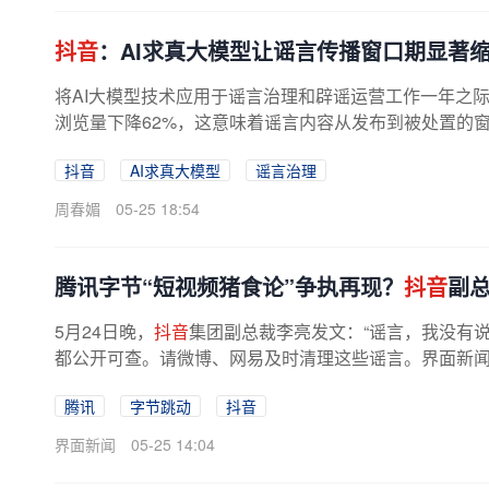
抖音
：AI求真大模型让谣言传播窗口期显著
将AI大模型技术应用于谣言治理和辟谣运营工作一年之
浏览量下降62%，这意味着谣言内容从发布到被处置的
抖音
AI求真大模型
谣言治理
周春媚
05-25 18:54
腾讯字节“短视频猪食论”争执再现？
抖音
副
5月24日晚，
抖音
集团副总裁李亮发文：“谣言，我没有说
都公开可查。请微博、网易及时清理这些谣言。界面新闻了解
腾讯
字节跳动
抖音
界面新闻
05-25 14:04