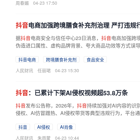
周春媚
04-23 17:50
抖音
电商加强跨境膳食补充剂治理 严打违规
据
抖音
电商安全与信任中心23日消息，
抖音
电商加强跨
伪造进口属性、虚构品牌背景、夸大商品功效等方式误导消
抖音电商
跨境膳食补充剂
食品安全
人民财讯
任丽珺
04-23 15:30
抖音
：已累计下架AI侵权视频超53.8万条
抖音
发布公告称，2026年，
抖音
持续加强对AI内容的识
侵权、AI仿冒蹭热、AI侵权带货等典型违规行为，平台通
抖音
AI侵权
AI肖像
人民财讯
朱雨蒙
04-23 10:44