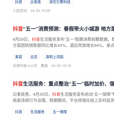
抖音
企查查
深空引擎科技
人民财讯
04-30 15:08
抖音
“五一”消费预测：春假带火小城游 地方
4月29日，
抖音
生活服务发布“五一”假期消费前瞻数据。数
方菜团购销售额同比增长43%，酒店宾馆增长54%，景点
三线及以下小城游热度走高，柳州、...
美容
北京
清明上河园
证券时报·e公司
曹晨
04-30 12:18
抖音
生活服务：重点整治“五一”临时加价、
记者获悉，4月30日，
抖音
生活服务宣布启动“五一保障
商家违规行为治理。假期期间，平台将强化线上实时监测与
抖音
生活服务
五一保障