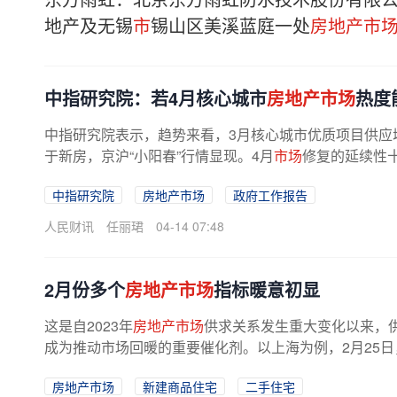
地产及无锡
市
锡山区美溪蓝庭一处
房地产市
中指研究院：若4月核心城市
房地产市场
热度
中指研究院表示，趋势来看，3月核心城市优质项目供应
于新房，京沪“小阳春”行情显现。4月
市场
修复的延续性十
中指研究院
房地产市场
政府工作报告
人民财讯
任丽珺
04-14 07:48
2月份多个
房地产市场
指标暖意初显
这是自2023年
房地产市场
供求关系发生重大变化以来，
成为推动市场回暖的重要催化剂。以上海为例，2月25
房地产市场
新建商品住宅
二手住宅