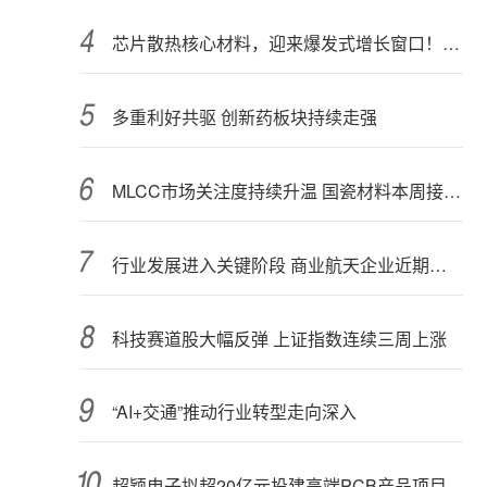
芯片散热核心材料，迎来爆发式增长窗口！3只概念股年内涨幅翻倍
多重利好共驱 创新药板块持续走强
MLCC市场关注度持续升温 国瓷材料本周接受152家机构调研
行业发展进入关键阶段 商业航天企业近期密集融资
科技赛道股大幅反弹 上证指数连续三周上涨
“AI+交通”推动行业转型走向深入
超颖电子拟超20亿元投建高端PCB产品项目