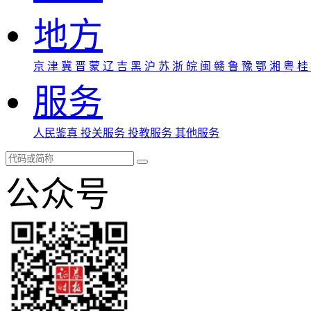
地方
京
津
冀
晋
蒙
辽
吉
黑
沪
苏
浙
皖
闽
赣
鲁
豫
鄂
湘
粤
桂
服务
人民鉴真
投关服务
投教服务
其他服务
公众号