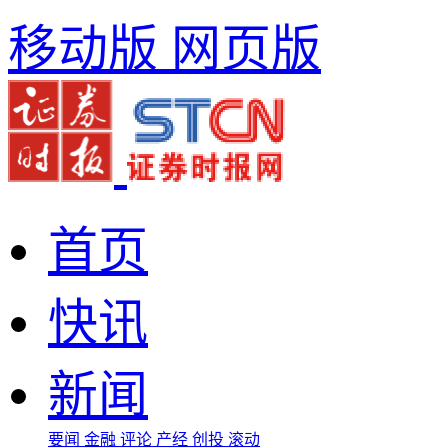
移动版
网页版
首页
快讯
新闻
要闻
金融
评论
产经
创投
滚动