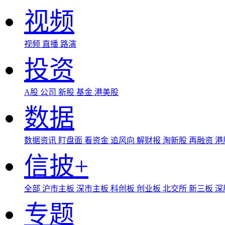
视频
视频
直播
路演
投资
A股
公司
新股
基金
港美股
数据
数据资讯
盯盘面
看资金
追风向
解财报
淘新股
再融资
港
信披+
全部
沪市主板
深市主板
科创板
创业板
北交所
新三板
深
专题