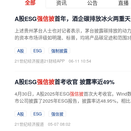
全部
资讯
公告
直播
A股ESG
强信披
首年，酒企碳排放冰火两重天
上述贵州茅台人士也对记者表示，茅台披露碳排放的动力
的资本市场评级如明晟、标普，均将产品碳足迹和范围3
算与减碳目标设定方面，肖竹青...
A股
ESG
强制披露
21世纪经济报道21财经APP
06-11 10:54
A股ESG
强信披
首考收官 披露率近49%
4月30日，A股2025年ESG
强信披
首次大考收官。Wind
市公司披露了2025年ESG报告，披露率达48.95%，相
易所规定，上证180、科创50、深证100、...
A股
ESG
强信披
21世纪经济报道
05-07 08:02