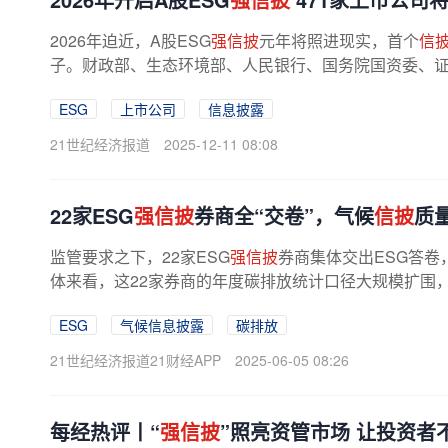
2026年迫近，A股ESG
强信披
元年将照进现实，首个
信
子。财政部、生态环境部、人民银行、国务院国资委、
政策。其中，证监会指导沪深北三大...
ESG
上市公司
信息披露
21世纪经济报道
2025-12-11 08:08
22家ESG
强信披
券商全“交卷”，气候
信披
质
监管要求之下，22家ESG
强信披
券商集体交出ESG答卷
体来看，这22家券商的年度碳排放统计口径大规模扩围
银证券）仍停留在披露社会责任报告...
ESG
气候信息披露
碳排放
21世纪经济报道21财经APP
2025-06-05 08:26
每经热评丨“
强信披
”照亮资管市场 让投资者