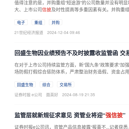
值得注意的是，并购重组“短途游”的公司数量并没有明
大、上市公司
信披
及时性提高等多重因素有关。并购重组终
电子
重组
并购
21世纪经济报道
2024-12-04 09:46
回盛生物因业绩预告不及时披露收监管函 交
在对于上市公司持续监管方面，新“国九条”政策要求“加
场防假打假综合惩防体系，严肃整治财务造假、资金占用
信披
违法违规。自新“国九条...
回盛生物
综合
交易所
证券时报·e公司
聂英好
2024-08-19 21:35
监管层就新规征求意见 资管业将迎“
强信披
”
证券时报e公司讯，资管产品信息披露“报喜不...记者