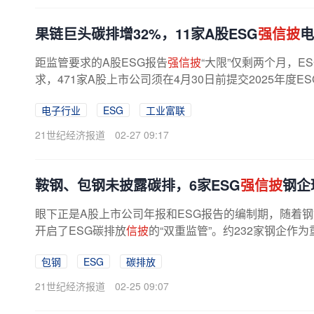
果链巨头碳排增32%，11家A股ESG
强信披
电
距监管要求的A股ESG报告
强信披
“大限”仅剩两个月，
求，471家A股上市公司须在4月30日前提交2025年度
披
企业的报告披露率高达95%。电子行业作为...
电子行业
ESG
工业富联
21世纪经济报道
02-27 09:17
鞍钢、包钢未披露碳排，6家ESG
强信披
钢企
眼下正是A股上市公司年报和ESG报告的编制期，随着
开启了ESG碳排放
信披
的“双重监管”。约232家钢企作
态环境部门报送2025年度温室气体...
包钢
ESG
碳排放
21世纪经济报道
02-25 09:07