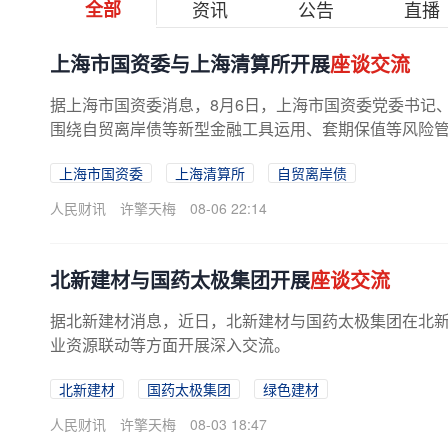
全部
资讯
公告
直播
上海市国资委与上海清算所开展
座谈交流
据上海市国资委消息，8月6日，上海市国资委党委书记
围绕自贸离岸债等新型金融工具运用、套期保值等风险
上海市国资委
上海清算所
自贸离岸债
人民财讯
许擎天梅
08-06 22:14
北新建材与国药太极集团开展
座谈交流
据北新建材消息，近日，北新建材与国药太极集团在北
业资源联动等方面开展深入交流。
北新建材
国药太极集团
绿色建材
人民财讯
许擎天梅
08-03 18:47