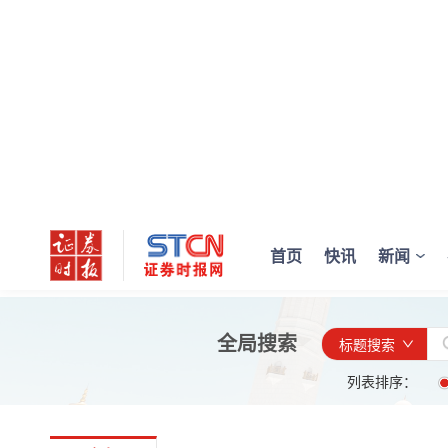
首页
快讯
新闻
全局搜索
标题搜索
列表排序：