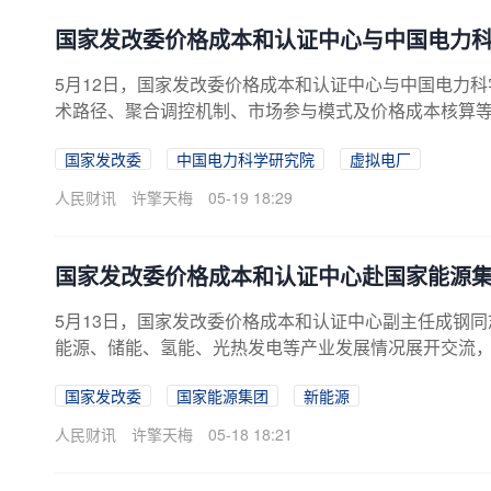
国家发改委价格成本和认证中心与中国电力
5月12日，国家发改委价格成本和认证中心与中国电力
术路径、聚合调控机制、市场参与模式及价格成本核算
国家发改委
中国电力科学研究院
虚拟电厂
人民财讯
许擎天梅
05-19 18:29
国家发改委价格成本和认证中心赴国家能源
5月13日，国家发改委价格成本和认证中心副主任成钢
能源、储能、氢能、光热发电等产业发展情况展开交流，了
国家发改委
国家能源集团
新能源
人民财讯
许擎天梅
05-18 18:21