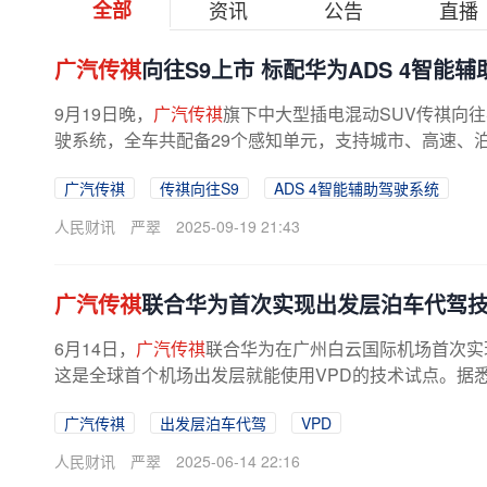
全部
资讯
公告
直播
广汽传祺
向往S9上市 标配华为ADS 4智能
9月19日晚，
广汽传祺
旗下中大型插电混动SUV传祺向往
驶系统，全车共配备29个感知单元，支持城市、高速、泊
广汽传祺
传祺向往S9
ADS 4智能辅助驾驶系统
人民财讯
严翠
2025-09-19 21:43
广汽传祺
联合华为首次实现出发层泊车代驾
6月14日，
广汽传祺
联合华为在广州白云国际机场首次实现了“出发
这是全球首个机场出发层就能使用VPD的技术试点。据悉
广汽传祺
出发层泊车代驾
VPD
人民财讯
严翠
2025-06-14 22:16