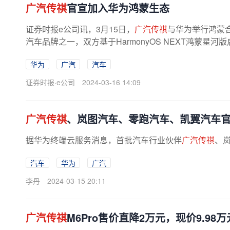
广汽传祺
官宣加入华为鸿蒙生态
证券时报e公司讯，3月15日，
广汽传祺
与华为举行鸿蒙
汽车品牌之一，双方基于HarmonyOS NEXT鸿蒙星河
华为
广汽
汽车
证券时报·e公司
2024-03-16 14:09
广汽传祺
、岚图汽车、零跑汽车、凯翼汽车
据华为终端云服务消息，首批汽车行业伙伴
广汽传祺
、
汽车
华为
广汽
李丹
2024-03-15 20:11
广汽传祺
M6Pro售价直降2万元，现价9.98