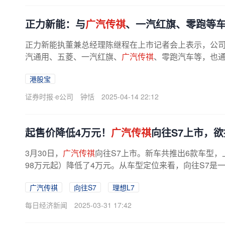
正力新能：与
广汽传祺
、一汽红旗、零跑等
正力新能执董兼总经理陈继程在上市记者会上表示，公
汽通用、五菱、一汽红旗、
广汽传祺
、零跑汽车等，也
同时，公司在国内采购锂电池的原...
港股宝
证券时报·e公司
钟恬
2025-04-14 22:12
起售价降低4万元！
广汽传祺
向往S7上市，欲
3月30日，
广汽传祺
向往S7上市。新车共推出6款车型，上市
98万元起）降低了4万元。从车型定位来看，向往S7是一款
广汽传祺
向往S7
理想L7
每日经济新闻
2025-03-31 17:42