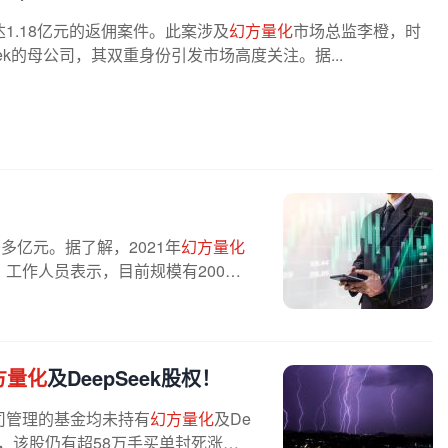
1.18亿元的返佣案件。此案涉及
幻方量化
市场总监李橙，时
eek的母公司，其双重身份引发市场高度关注。据...
多亿元。据了解，2021年
幻方量化
，工作人员表示，目前规模有200多
方量化
及DeepSeek股权！
司管理的基金均未持有
幻方量化
及De
日，该股仍有超58万手买单封死涨