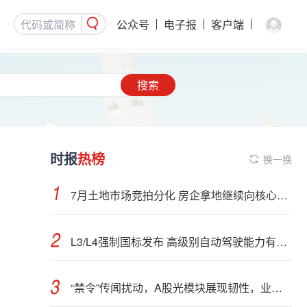
公众号
电子报
客户端
搜索
时报
热榜
换一换
7月土地市场竞拍分化 房企拿地继续向核心城市聚集
L3/L4强制国标发布 高级别自动驾驶能力有望看齐“老司机”
“禁令”传闻扰动，A股光模块展现韧性，业内人士：预计落地难度大