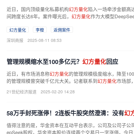
近日，国内顶级量化私募机构
幻方量化
陷入一场牵涉金额高达
间跨度长达6年。案件曝光后，
幻方量化
作为大模型DeepS
幻方量化
李橙
返佣案件
深圳商报
2025-08-11 08:53
管理规模缩水至100多亿元？
幻方量化
回应
近日，有市场消息称
幻方量化
的管理规模极度缩水，降至100
的管理规模曾突破千亿元大关。记者联系到
幻方量化
市场部
亿元。谈及规模下降原因时，该人员...
21世纪经济报道
2025-02-20 14:28
58万手封死涨停！2连板牛股突然澄清：没有
幻
值得注意的是，华金资本在互动平台表示，公司及公司子公
epSeek股权。华金资本股价连续两个交易日一字涨停。今