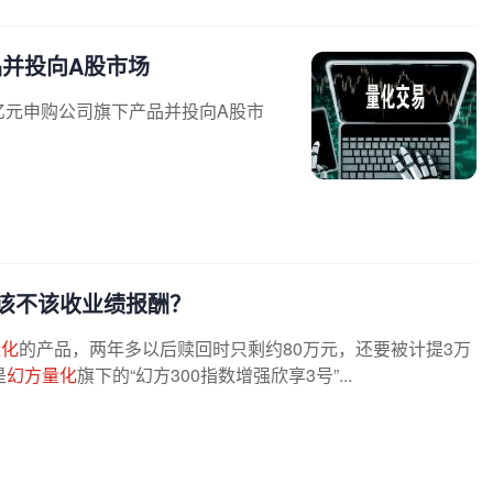
品并投向A股市场
5亿元申购公司旗下产品并投向A股市
该不该收业绩报酬？
量化
的产品，两年多以后赎回时只剩约80万元，还要被计提3万
是
幻方量化
旗下的“幻方300指数增强欣享3号”...