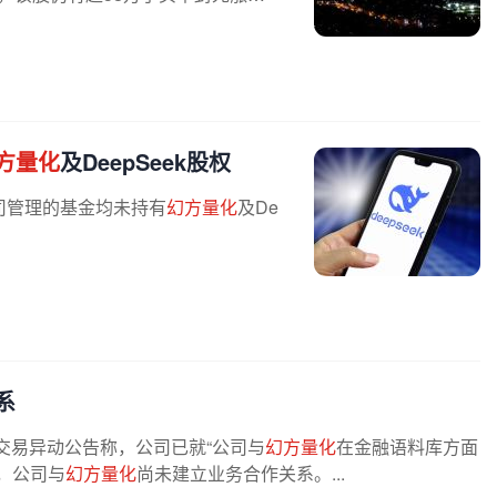
方量化
及DeepSeek股权
司管理的基金均未持有
幻方量化
及De
系
股票交易异动公告称，公司已就“公司与
幻方量化
在金融语料库方面
，公司与
幻方量化
尚未建立业务合作关系。...