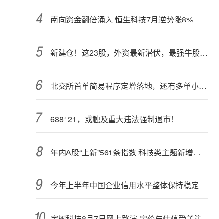
南向资金翻倍涌入 恒生科技7月逆势涨8%
新建仓！这23股，外资最新潜伏，最强牛股在列
北交所首单简易程序定增落地，还有多单小额快速融资推进中
688121，或触及重大违法强制退市！
年内A股“上新”561条指数 科技类主题新增较多
今年上半年中国企业信用水平整体保持稳定
宇树科技8月7日网上路演 定价与估值受关注