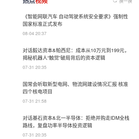
热点
视频
换一换
《智能网联汽车 自动驾驶系统安全要求》强制性
国家标准正式发布
08-04 20:37
对话毅达资本&帕西尼：成本从10万元到199元，
揭秘机器人“触觉”破局背后的资本逻辑
07-31 20:35
国常会听取新型电网、物流网建设情况汇报 核准
四个核电项目
07-31 21:58
对话基石资本&北一半导体：拒绝并购走IDM全栈
路线，复盘功率半导体投资逻辑
07-31 20:35