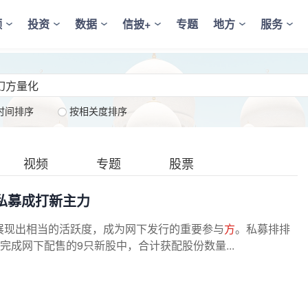
频
投资
数据
信披+
专题
地方
服务
时间排序
按相关度排序
视频
专题
股票
私募成打新主力
展现出相当的活跃度，成为网下发行的重要参与
方
。私募排排
已完成网下配售的9只新股中，合计获配股份数量...