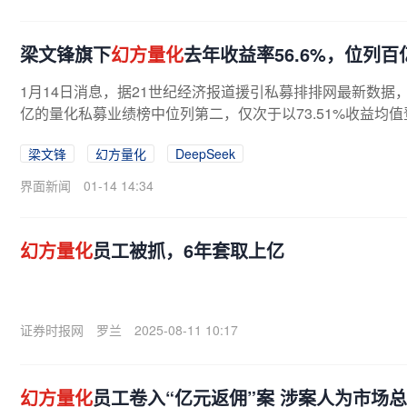
梁文锋旗下
幻方量化
去年收益率56.6%，位列
1月14日消息，据21世纪经济报道援引私募排排网最新数据
亿的量化私募业绩榜中位列第二，仅次于以73.51%收益均
梁文锋
幻方量化
DeepSeek
界面新闻
01-14 14:34
幻方量化
员工被抓，6年套取上亿
证券时报网
罗兰
2025-08-11 10:17
幻方量化
员工卷入“亿元返佣”案 涉案人为市场