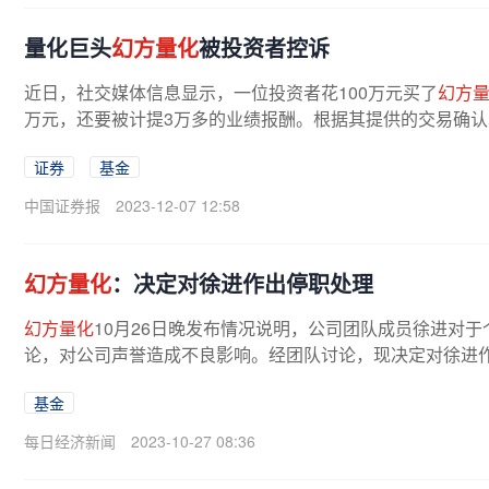
量化巨头
幻方量化
被投资者控诉
近日，社交媒体信息显示，一位投资者花100万元买了
幻方
万元，还要被计提3万多的业绩报酬。根据其提供的交易确
化
旗下的一只300指数增强产品，于...
证券
基金
中国证券报
2023-12-07 12:58
幻方量化
：决定对徐进作出停职处理
幻方量化
10月26日晚发布情况说明，公司团队成员徐进对
论，对公司声誉造成不良影响。经团队讨论，现决定对徐进
公司基金正常运作。今日，一条关于...
基金
每日经济新闻
2023-10-27 08:36