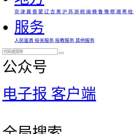
京
津
冀
晋
蒙
辽
吉
黑
沪
苏
浙
皖
闽
赣
鲁
豫
鄂
湘
粤
桂
服务
人民鉴真
投关服务
投教服务
其他服务
公众号
电子报
客户端
全局搜索