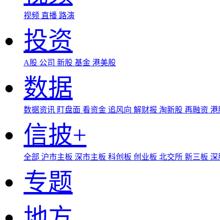
视频
直播
路演
投资
A股
公司
新股
基金
港美股
数据
数据资讯
盯盘面
看资金
追风向
解财报
淘新股
再融资
港
信披+
全部
沪市主板
深市主板
科创板
创业板
北交所
新三板
深
专题
地方