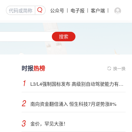
公众号
电子报
客户端
搜索
时报
热榜
换一换
L3/L4强制国标发布 高级别自动驾驶能力有望看齐“老司机”
南向资金翻倍涌入 恒生科技7月逆势涨8%
金价，罕见大涨！