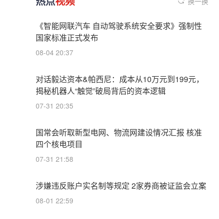
热点
视频
换一换
《智能网联汽车 自动驾驶系统安全要求》强制性
国家标准正式发布
08-04 20:37
对话毅达资本&帕西尼：成本从10万元到199元，
揭秘机器人“触觉”破局背后的资本逻辑
07-31 20:35
国常会听取新型电网、物流网建设情况汇报 核准
四个核电项目
07-31 21:58
涉嫌违反账户实名制等规定 2家券商被证监会立案
08-01 22:59