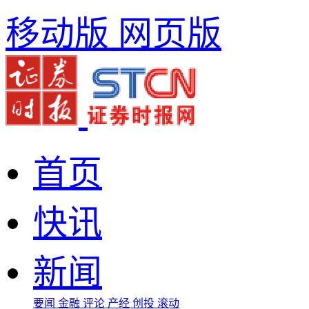
移动版
网页版
首页
快讯
新闻
要闻
金融
评论
产经
创投
滚动