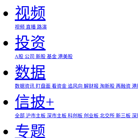
视频
视频
直播
路演
投资
A股
公司
新股
基金
港美股
数据
数据资讯
盯盘面
看资金
追风向
解财报
淘新股
再融资
港
信披+
全部
沪市主板
深市主板
科创板
创业板
北交所
新三板
深
专题