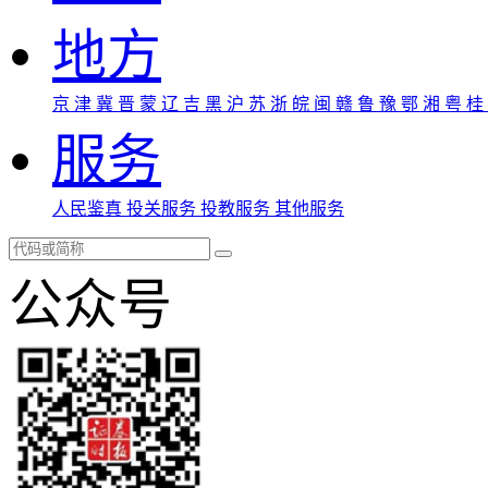
地方
京
津
冀
晋
蒙
辽
吉
黑
沪
苏
浙
皖
闽
赣
鲁
豫
鄂
湘
粤
桂
服务
人民鉴真
投关服务
投教服务
其他服务
公众号