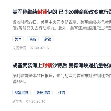
美军称继续
封锁
伊朗 已令20艘商船改变航行
当地时间29日，美军中央司令部表示，美军继续执行对
使2艘船只失去行动能力。此外，美军还对2艘船只进行
美军
商船
封锁
央视新闻
07-30 07:16
胡塞武装海上
封锁
沙特后 曼德海峡通航量锐减
据阿联酋媒体27日报道，也门胡塞武装宣布对沙特阿拉
减56%。
胡塞武装
曼德海峡
红海
新华社
07-28 20:16