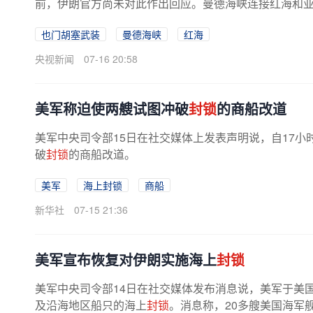
前，伊朗官方尚未对此作出回应。曼德海峡连接红海和亚丁
也门胡塞武装
曼德海峡
红海
央视新闻
07-16 20:58
美军称迫使两艘试图冲破
封锁
的商船改道
美军中央司令部15日在社交媒体上发表声明说，自17小
破
封锁
的商船改道。
美军
海上封锁
商船
新华社
07-15 21:36
美军宣布恢复对伊朗实施海上
封锁
美军中央司令部14日在社交媒体发布消息说，美军于美国
及沿海地区船只的海上
封锁
。消息称，20多艘美国海军