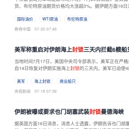
货、布伦特原油期货价格均大涨超3%。据伊朗方面19
航量已降至零，只要美国继续其挑衅行为，...
国际油价
WTI原油
布伦特原油
券商中国
07-20 07:46
美军称重启对伊朗海上
封锁
三天内拦截6艘船
当地时间7月17日，美国中央司令部表示，美军正在严
自14日恢复对伊朗实施海上
封锁
的三天内，美军已迫使4
美军
海上封锁
商业船只
央视新闻
07-18 07:36
伊朗被曝或要求也门胡塞武装
封锁
曼德海峡
据英国方面16日消息，消息人士透露，伊朗告诉也门胡