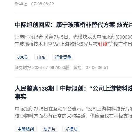
新华社
07-08 08:22
中际旭创回应：康宁玻璃桥非替代方案 炫光
证券时报记者 黄翔7月5日，光模块龙头中际旭创(3003
宁玻璃桥技术利空”及“上游物料炫光片被
封锁
”等传言作
是CPO（共封装光学）内部光...
800G
山东
行业竞争
证券时报 2026-07-06 A003版
黄翔
07-06 06:51
人民鉴真138期丨中际旭创：“公司上游物料
事实
中际旭创7月5日在互动平台表示，“公司上游物料炫光片
核心物料方面都有正常的采购渠道，供应商也在积极支
工序（几十道工序之一），但不能...
中际旭创
炫光片
光模块