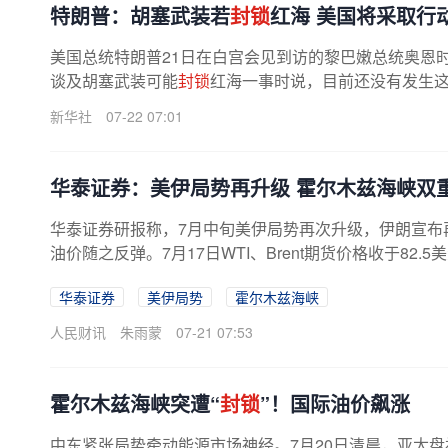
特朗普：胡塞武装若
封锁
红海 美国将采取行
美国总统特朗普21日在白宫会见到访的黎巴嫩总统奥恩
谈及胡塞武装可能
封锁
红海一事时说，目前还没有发生这种
新华社
07-22 07:01
华泰证券：美伊局势再升级 霍尔木兹海峡双
华泰证券研报称，7月中旬美伊局势再次升级，伊朗宣布
油价随之反弹。7月17日WTI、Brent期货价格收于82.5美元/
华泰证券
美伊局势
霍尔木兹海峡
人民财讯
朱雨蒙
07-21 07:53
霍尔木兹海峡突遭“
封锁
”！国际油价飙涨
中东紧张局势牵动能源市场神经。7月20日清晨，亚太盘